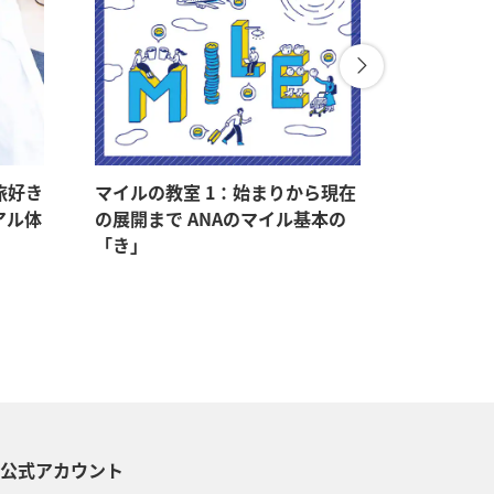
旅好き
マイルの教室 1：始まりから現在
マイルの教
アル体
の展開まで ANAのマイル基本の
マイルをゲ
「き」
持つメリ
S公式アカウント