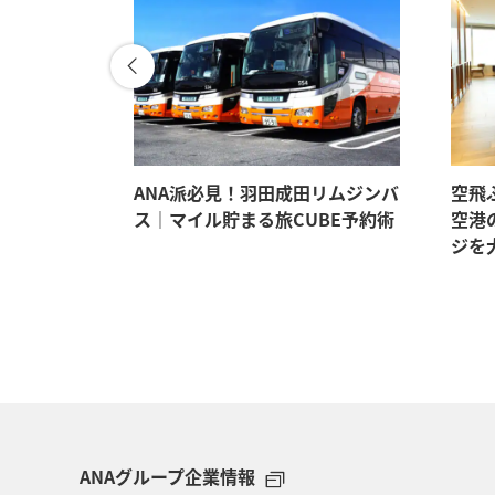
。マイルも
ANA派必見！羽田成田リムジンバ
空飛
イテム5選
ス｜マイル貯まる旅CUBE予約術
空港
ジを
ANAグループ企業情報