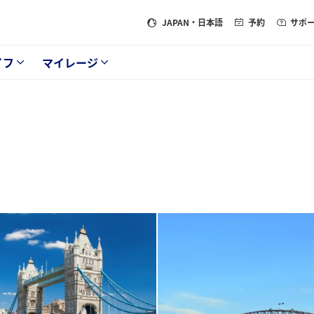
JAPAN
・日本語
予約
サポ
イフ
マイレージ