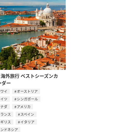
月 海外旅行 ベストシーズンカ
ンダー
ハワイ
オーストリア
ドイツ
シンガポール
カナダ
アメリカ
フランス
スペイン
イギリス
イタリア
インドネシア