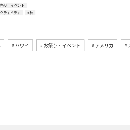
お祭り・イベント
アクティビティ
秋
外
ハワイ
お祭り・イベント
アメリカ
ス
イギリス
ベルギー
オーストリア
ス
東南アジア・南アジア
タイ
マレーシア
韓国