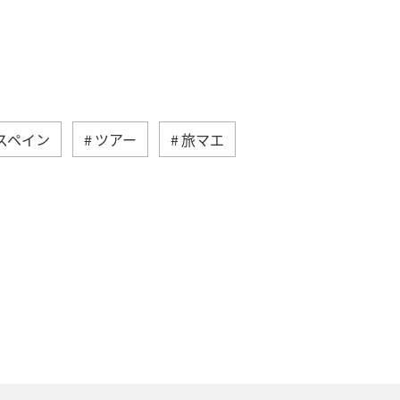
スペイン
ツアー
旅マエ
イス
夏
イタリア
秋
趣味
グルメ
フィリピン