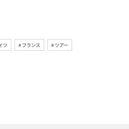
イツ
フランス
ツアー
リス
夏
インドネシア
シコ
台湾
秋
韓国