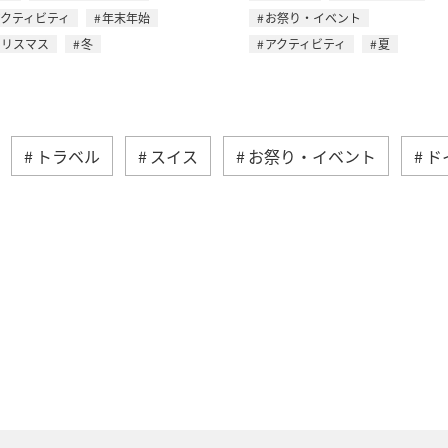
アクティビティ
年末年始
お祭り・イベント
クリスマス
冬
アクティビティ
夏
トラベル
スイス
お祭り・イベント
ド
カ
シンガポール
カナダ
スペイン
イギ
港
ベトナム
タイ
オーストラリア
メキ
ス
冬