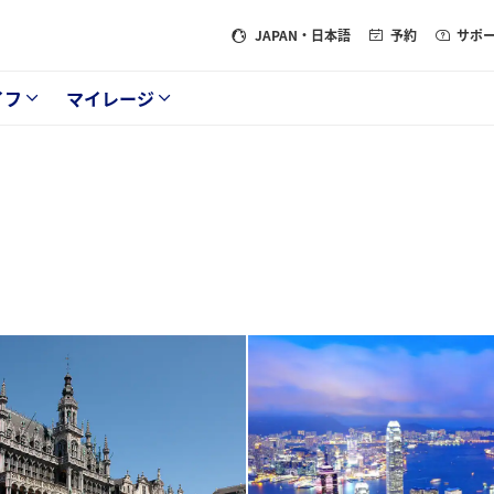
JAPAN
・日本語
予約
サポ
イフ
マイレージ