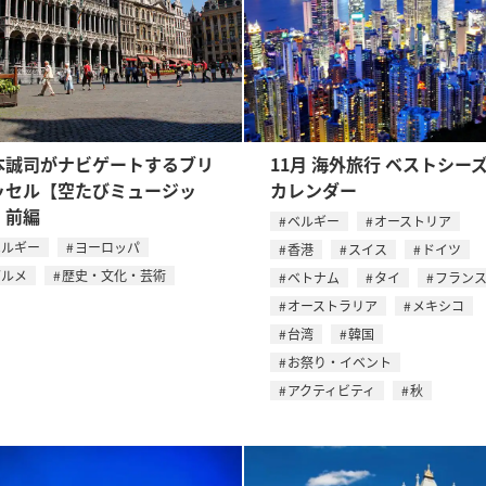
本誠司がナビゲートするブリ
11月 海外旅行 ベストシー
ッセル【空たびミュージッ
カレンダー
】前編
ベルギー
オーストリア
ベルギー
ヨーロッパ
香港
スイス
ドイツ
グルメ
歴史・文化・芸術
ベトナム
タイ
フラン
オーストラリア
メキシコ
台湾
韓国
お祭り・イベント
アクティビティ
秋