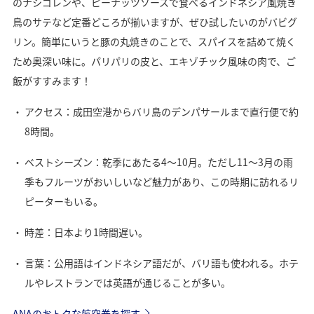
のナシゴレンや、ピーナッツソースで食べるインドネシア風焼き
鳥のサテなど定番どころが揃いますが、ぜひ試したいのがバビグ
リン。簡単にいうと豚の丸焼きのことで、スパイスを詰めて焼く
ため奥深い味に。パリパリの皮と、エキゾチック風味の肉で、ご
飯がすすみます！
アクセス：成田空港からバリ島のデンパサールまで直行便で約
8時間。
ベストシーズン：乾季にあたる4～10月。ただし11～3月の雨
季もフルーツがおいしいなど魅力があり、この時期に訪れるリ
ピーターもいる。
時差：日本より1時間遅い。
言葉：公用語はインドネシア語だが、バリ語も使われる。ホテ
ルやレストランでは英語が通じることが多い。
ANAのおトクな航空券を探す