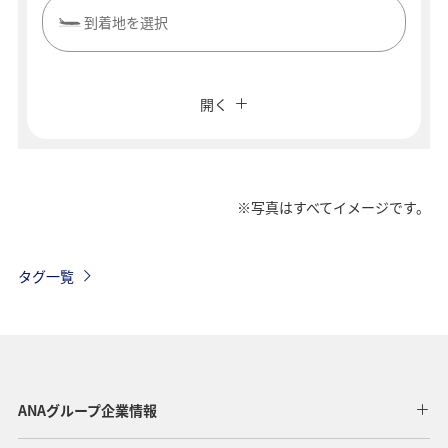
到着地を選択
複数都市で検索
閉じる
エコノミークラス
開く
往復で異なるクラスで検索
運賃タイプ指定なし
ご利用条件
※写真はすべてイメージです。
往路出発日および時間帯
タグ一覧
日付を選択
時間帯指定なし
ANAグループ企業情報
経由地および乗り継ぎ所要時間を追加する