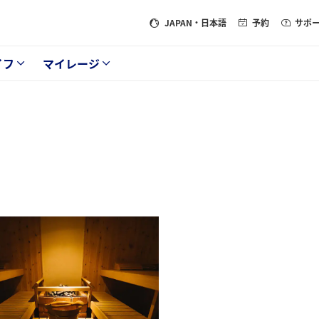
JAPAN
・日本語
予約
サポ
イフ
マイレージ