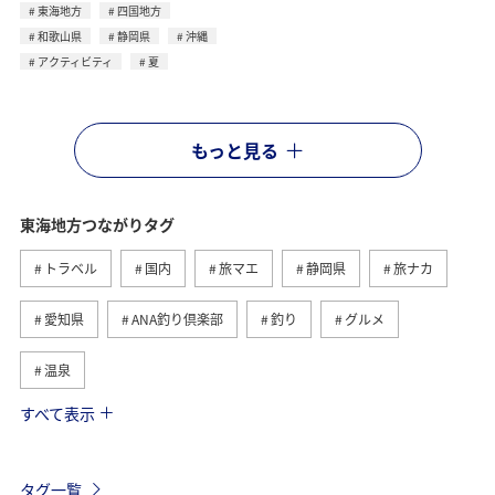
東海地方
四国地方
和歌山県
静岡県
沖縄
アクティビティ
夏
もっと見る
東海地方つながりタグ
トラベル
国内
旅マエ
静岡県
旅ナカ
愛知県
ANA釣り倶楽部
釣り
グルメ
温泉
すべて表示
秋
海
アクティビティ
冬
北陸地方
関東・甲信越地方
旅館
趣味
熱海
伊豆
タグ一覧