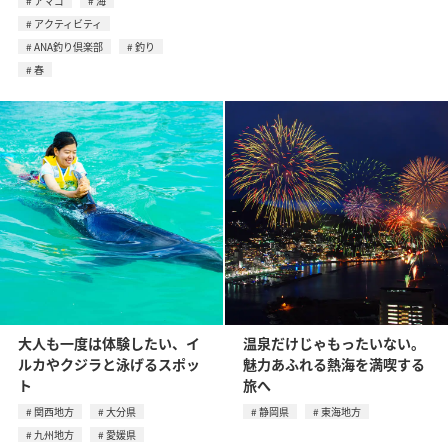
アマゴ
海
アクティビティ
ANA釣り倶楽部
釣り
春
大人も一度は体験したい、イ
温泉だけじゃもったいない。
ルカやクジラと泳げるスポッ
魅力あふれる熱海を満喫する
ト
旅へ
関西地方
大分県
静岡県
東海地方
九州地方
愛媛県