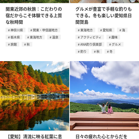
関東近郊の秋旅：こだわりの
グルメが豊富で手軽な釣りも
宿だからこそ体験できる上質
できる。冬も楽しい愛知県日
な秋時間
間賀島
神奈川県
関東・甲信越地方
東海地方
愛知県
海
栃木県
東海地方
温泉
アクティビティ
趣味
旅館
秋
ANA釣り倶楽部
グルメ
釣り
秋
冬
【愛知】清流に映る紅葉に息
日々の疲れた心とからだを