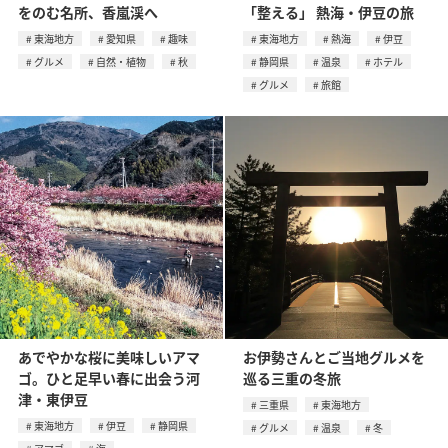
をのむ名所、⾹嵐渓へ
「整える」 熱海・伊豆の旅
東海地方
愛知県
趣味
東海地方
熱海
伊豆
グルメ
自然・植物
秋
静岡県
温泉
ホテル
グルメ
旅館
あでやかな桜に美味しいアマ
お伊勢さんとご当地グルメを
ゴ。ひと足早い春に出会う河
巡る三重の冬旅
津・東伊豆
三重県
東海地方
東海地方
伊豆
静岡県
グルメ
温泉
冬