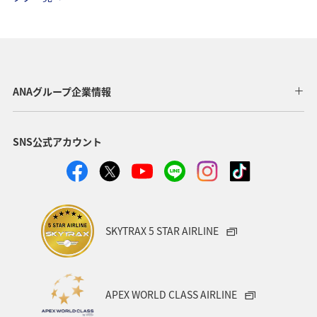
三重県
関西地方
九州地方
四国地方
湖
神奈川県
栃木県
自然・植物
ホテル
アマゴ
春
大分県
愛媛県
和歌山県
ANAグループ企業情報
夏
沖縄
名古屋
フォトジェニックな写真を撮る
SNS公式アカウント
ワカサギ
川
SKYTRAX 5 STAR AIRLINE
APEX WORLD CLASS AIRLINE