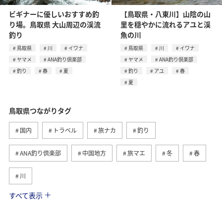
ビギナーに優しいおすすめ釣
【鳥取県・八東川】山陰の山
り場。鳥取県 大山周辺の渓流
里を穏やかに流れるアユと渓
釣り
魚の川
鳥取県
川
イワナ
鳥取県
川
イワナ
ヤマメ
ANA釣り倶楽部
ヤマメ
ANA釣り倶楽部
釣り
春
夏
釣り
アユ
春
夏
鳥取県つながりタグ
国内
トラベル
旅ナカ
釣り
ANA釣り倶楽部
中国地方
旅マエ
冬
春
川
すべて表示
イワナ
ヤマメ
夏
趣味
歴史・文化・芸術
アクティビティ
秋のアクティビティ