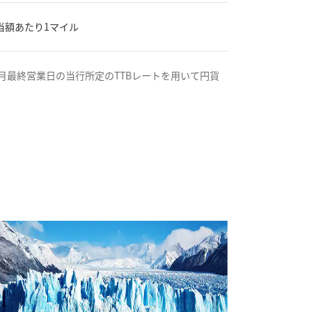
当額あたり1マイル
月最終営業日の当行所定のTTBレートを用いて円貨
う