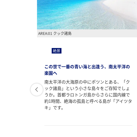
AREA:01 クック諸島
絶景
カリブ海
この世で一番の青い海と出逢う、南太平洋の
楽園へ
る、メキ
南太平洋の大海原の中にポツンとある、「ク
。
ック諸島」という小さな島々をご存知でしょ
ブルー
うか。首都ラロトンガ島からさらに国内線で
くカリブ
約1時間、絶海の孤島と呼べる島が「アイツタ
トが林
キ」です。