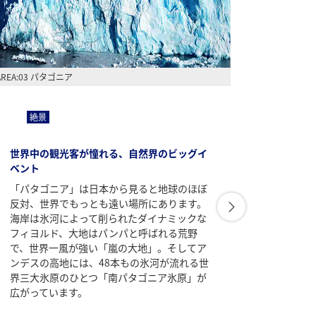
AREA:03 パタゴニア
AREA:04 
絶景
絶
世界中の観光客が憧れる、自然界のビッグイ
地球の
ベント
地球の
「パタゴニア」は日本から見ると地球のほぼ
いう言
反対、世界でもっとも遠い場所にあります。
ょう。
海岸は氷河によって削られたダイナミックな
ること
フィヨルド、大地はパンパと呼ばれる荒野
ようで
で、世界一風が強い「嵐の大地」。そしてア
球上に
ンデスの高地には、48本もの氷河が流れる世
界三大氷原のひとつ「南パタゴニア氷原」が
広がっています。