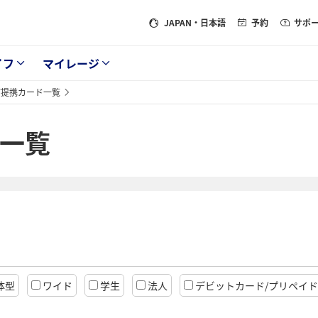
JAPAN
・日本語
予約
サポ
イフ
マイレージ
ド/提携カード一覧
ド一覧
体型
ワイド
学生
法人
デビットカード/プリペイ