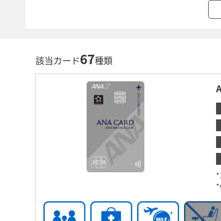
67
該当カード
種類
*