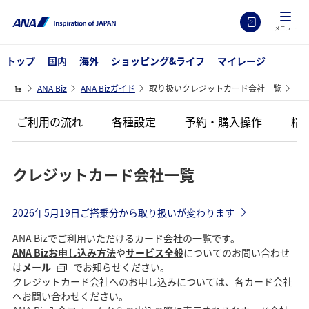
メニュー
トップ
国内
海外
ショッピング&ライフ
マイレージ
ANA Biz
ANA Bizガイド
取り扱いクレジットカード会社一覧
ご利用の流れ
各種設定
予約・購入操作
精
クレジットカード会社一覧
2026年5月19日ご搭乗分から取り扱いが変わります
ANA Bizでご利用いただけるカード会社の一覧です。
ANA Bizお申し込み方法
や
サービス全般
についてのお問い合わせ
は
メール
でお知らせください。
クレジットカード会社へのお申し込みについては、各カード会社
へお問い合わせください。