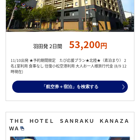
53,200
円
羽田発 2日間
11/10出発 ★予約期間限定 たび応援プラン★北陸★（素泊まり） 2
名1室利用 食事なし 往復小松空港利用 大人お一人様旅行代金 (8/9 12
時現在)
「航空券＋宿泊」を検索する
ＴＨＥ ＨＯＴＥＬ ＳＡＮＲＡＫＵ ＫＡＮＡＺＡ
ＷＡ