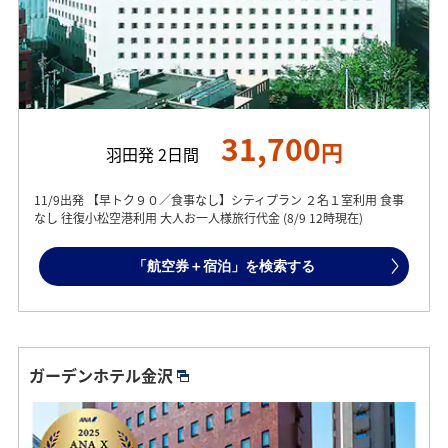
31,700
円
羽田発 2日間
11/9出発 【早トク９０／食事なし】シティプラン ２名１室利用 食事
なし 往復小松空港利用 大人お一人様旅行代金 (8/9 12時現在)
「航空券＋宿泊」を検索する
ガーデンホテル金沢