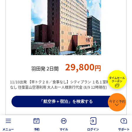
29,800
円
羽田発 2日間
タイムセール
クーポン
11/10出発 【早トク２８／食事なし】シティプラン １名１室利用 食事
なし 往復富山空港利用 大人お一人様旅行代金 (8/9 12時現在)
「航空券＋宿泊」を検索する
今すぐ予約
メニュー
予約
マイル
ログイン
サポート