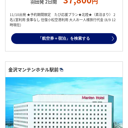
円
羽田発 2日間
11/10出発 ★予約期間限定 たび応援プラン★北陸★（素泊まり） 2
名1室利用 食事なし 往復小松空港利用 大人お一人様旅行代金 (8/9 12
時現在)
「航空券＋宿泊」を検索する
金沢マンテンホテル駅前