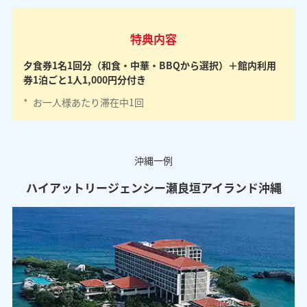
特典内容
夕食券1名1回分（和食・中華・BBQから選択）＋館内利用
券1泊ごと1人1,000円分付き
*
お一人様あたり滞在中1回
沖縄一例
ハイアットリージェンシー瀬良垣アイランド沖縄