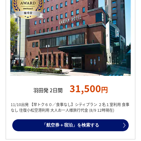
31,500
円
羽田発 2日間
11/10出発 【早トク６０／食事なし】シティプラン ２名１室利用 食事
なし 往復小松空港利用 大人お一人様旅行代金 (8/9 12時現在)
「航空券＋宿泊」を検索する