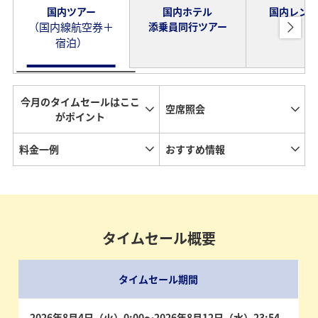
国内ツアー
国内ホテル
国内レン
（国内線航空券＋
添乗員同行ツアー
宿泊）
今月のタイムセールはここ
空席照会
がポイント
料金一例
おすすめ情報
タイムセール概要
タイムセール期間
2026年8月4日（火）0:00～2026年8月12日（水）23:54