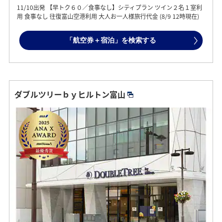
11/10出発 【早トク６０／食事なし】シティプラン ツイン２名１室利
用 食事なし 往復富山空港利用 大人お一人様旅行代金 (8/9 12時現在)
「航空券＋宿泊」を検索する
ダブルツリーｂｙヒルトン富山