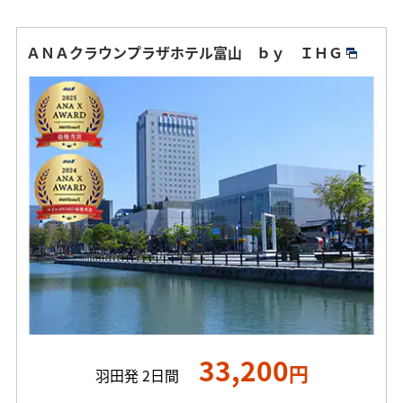
ＡＮＡクラウンプラザホテル富山 ｂｙ ＩＨＧ
33,200
円
羽田発 2日間