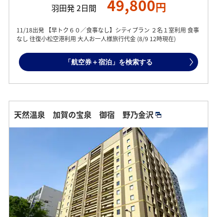
49,800
円
羽田発 2日間
11/18出発 【早トク６０／食事なし】シティプラン ２名１室利用 食事
なし 往復小松空港利用 大人お一人様旅行代金 (8/9 12時現在)
「航空券＋宿泊」を検索する
天然温泉 加賀の宝泉 御宿 野乃金沢