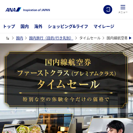
メニュー
トップ
国内
海外
ショッピング&ライフ
マイレージ
国内
国内旅行（目的/行き先別）
タイムセール
国内線航空券フ