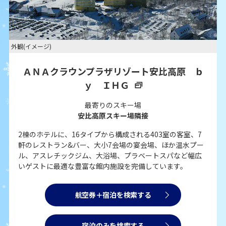
外観(イメージ)
ＡＮＡクラウンプラザリゾート安比高原 ｂ
ｙ ＩＨＧ
最寄りのスキー場
安比高原スキー場隣接
2棟のホテルに、16タイプから構成される403室の客室、7
軒のレストラン&バー、大小7会場の宴会場、ほか温水プー
ル、アスレチックジム、大浴場、プラベートスパなど幅広
いゲストに最適な豊富な館内施設を完備しています。
航空券＋宿泊を検索する
宿泊のみを検索する