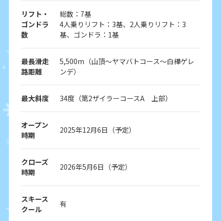
リフト・
総数：7基
ゴンドラ
4人乗りリフト：3基、2人乗りリフト：3
数
基、ゴンドラ：1基
最長滑走
5,500m（山頂～ヤマバトコース～白樺ゲレ
路距離
ンデ）
最大斜度
34度（第2ザイラーコースA 上部）
オープン
2025年12月6日（予定）
時期
クローズ
2026年5月6日（予定）
時期
スキース
有
クール