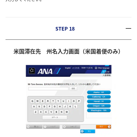
STEP 18
米国滞在先 州名入力画面（米国着便のみ）