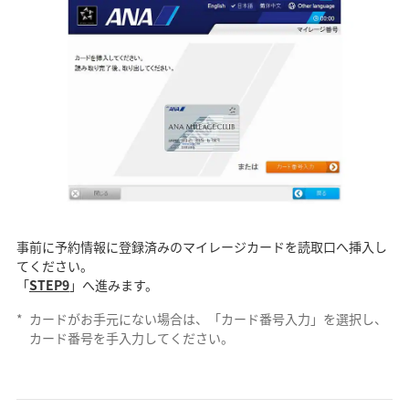
事前に予約情報に登録済みのマイレージカードを読取口へ挿入し
てください。
「
STEP9
」へ進みます。
*
カードがお手元にない場合は、「カード番号入力」を選択し、
カード番号を手入力してください。