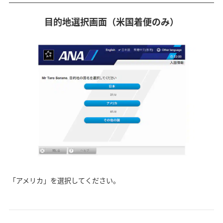
目的地選択画面（米国着便のみ）
「アメリカ」を選択してください。