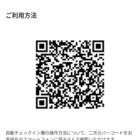
ご利用方法
自動チェックイン機の操作方法について、二次元バーコードをお
手持ちのスマートフォンに読み込んで参照いただけます。