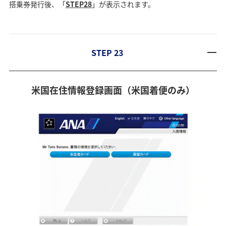
搭乗券発行後、「
STEP28
」が表示されます。
STEP 23
米国在住情報登録画面（米国着便のみ）