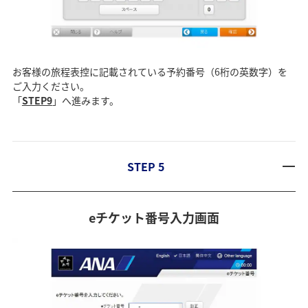
お客様の旅程表控に記載されている予約番号（6桁の英数字）を
ご入力ください。
「
STEP9
」へ進みます。
STEP 5
eチケット番号入力画面