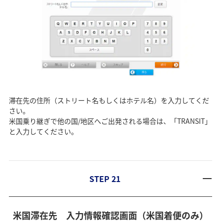
滞在先の住所（ストリート名もしくはホテル名）を入力してくだ
さい。
米国乗り継ぎで他の国/地区へご出発される場合は、「TRANSIT」
と入力してください。
STEP 21
米国滞在先 入力情報確認画面（米国着便のみ）