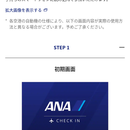
拡大画像を表示する
*
各空港の自動機の仕様により、以下の画面内容が実際の使用方
法と異なる場合がございます。予めご了承ください。
STEP 1
初期画面