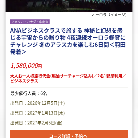
オーロラ（イメージ）
アメリカ・カナダ・中南米
ANAビジネスクラスで旅する 神秘と幻想を感
じる宇宙からの贈り物 4夜連続オーロラ鑑賞に
チャレンジ 冬のアラスカを楽しむ6日間＜羽田
発着＞
1,580,000
円
大人お一人様旅行代金(燃油サーチャージ込み)／2名1部屋利用／
ビジネスクラス
最少催行人員：6名
出発日：2026年12月5日(土)
出発日：2027年1月13日(水)
出発日：2027年2月5日(金)
コース詳細・予約へ