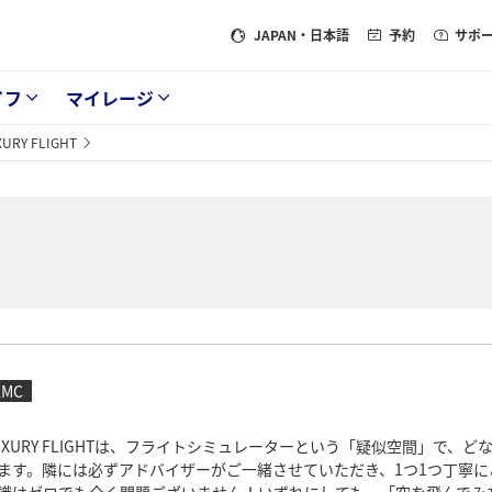
JAPAN
・日本語
予約
サポ
イフ
マイレージ
URY FLIGHT
AMC
UXURY FLIGHTは、フライトシミュレーターという「疑似空間」で
ます。隣には必ずアドバイザーがご一緒させていただき、1つ1つ丁寧