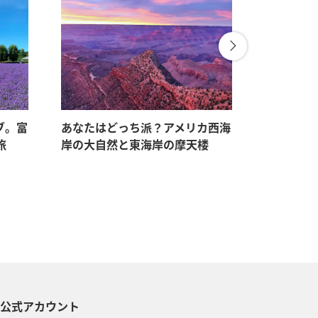
ブ。富
あなたはどっち派？アメリカ西海
ANAで行
旅
岸の大自然と東海岸の摩天楼
「動と静
S公式アカウント