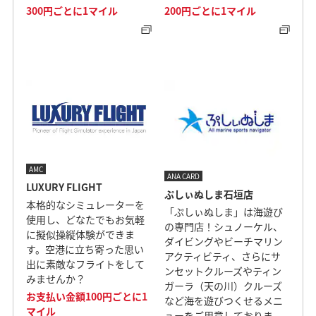
300円ごとに1マイル
200円ごとに1マイル
AMC
ANA CARD
LUXURY FLIGHT
ぷしぃぬしま石垣店
本格的なシミュレーターを
「ぷしぃぬしま」は海遊び
使用し、どなたでもお気軽
の専門店！シュノーケル、
に擬似操縦体験ができま
ダイビングやビーチマリン
す。空港に立ち寄った思い
アクティビティ、さらにサ
出に素敵なフライトをして
ンセットクルーズやティン
みませんか？
ガーラ（天の川）クルーズ
お支払い金額100円ごとに1
など海を遊びつくせるメニ
マイル
ューをご用意しておりま