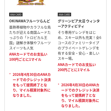
ANA CARD
ANA CARD
OKINAWAフルーツらんど
グリーンピア大沼 ウィンタ
ーアクティビティ
亜熱帯植物やカラフルな鳥
たちが迎える南国ムードた
そり専用ゲレンデをはじ
っぷりの「トロピカル王
め、スキー以外も充実！全6
国」謎解き体験やフルーツ
コースのファミリータイプ
スイーツも人気
のプライベートゲレンデを
有する安全・安心・楽しい
ANAカードでのお支払い
スキー場。
100円ごとに1マイル
ANAカードでのお支払い
200円ごとに1マイル
*
2026年4月30日のANAカ
ードでのクレジット決済
をもって提携終了とな
*
2026年4月30日のANAカ
り、マイル積算対象外に
ードでのクレジット決済
なりました。
をもって提携終了とな
り、マイル積算対象外に
なりました。