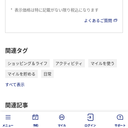
*
表示価格は特に記載がない限り税込になります
よくあるご質問
アクティビティ
ANAのおすすめサービス
関連タグ
ショッピング＆ライフ
アクティビティ
マイルを使う
ANAトラベラーズ ア
マイルを貯める
日常
クティビティ
すべて表示
観光、体験、アクティビテ
ィ、地上交通、チケット、
食事など、
関連記事
旅のスタイル、目的に合わ
せて多彩なメニューからお
選びいただけます。
メニュー
予約
マイル
ログイン
サポート