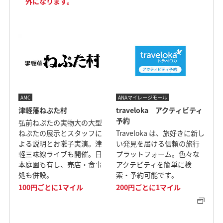
外になります。
AMC
ANAマイレージモール
津軽藩ねぷた村
traveloka アクティビティ
予約
弘前ねぷたの実物大の大型
ねぷたの展示とスタッフに
Traveloka は、旅好きに新し
よる説明とお囃子実演。津
い発見を届ける信頼の旅行
軽三味線ライブも開催。日
プラットフォーム。色々な
本庭園も有し、売店・食事
アクテビティを簡単に検
処も併設。
索・予約可能です。
100円ごとに1マイル
200円ごとに1マイル