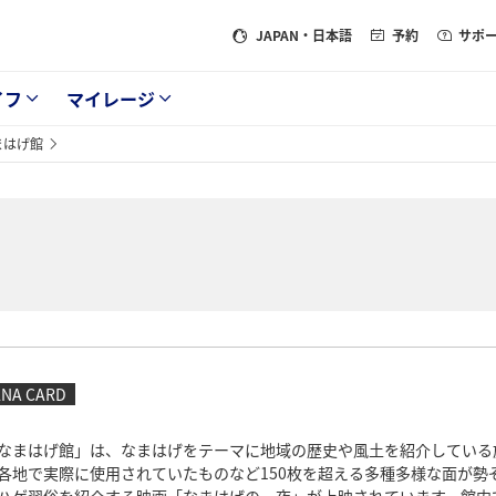
JAPAN
・日本語
予約
サポ
イフ
マイレージ
まはげ館
ANA CARD
なまはげ館」は、なまはげをテーマに地域の歴史や風土を紹介している
各地で実際に使用されていたものなど150枚を超える多種多様な面が