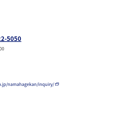
22-5050
00
o.jp/namahagekan/inquiry/