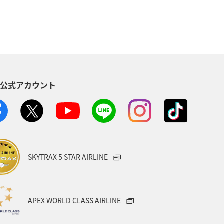
S公式アカウント
SKYTRAX 5 STAR AIRLINE
APEX WORLD CLASS AIRLINE