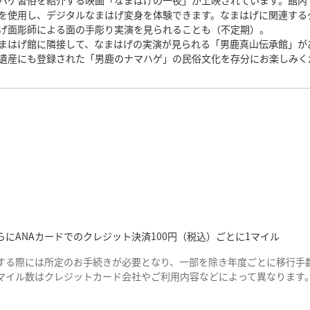
ハゲ習俗を紹介する映画「なまはげの一夜」が上映されています。館内
を使用し、デジタルなまはげ変身を体験できます。なまはげに関連する
げ面彫師による面の手彫り実演を見られることも（不定期）。
まはげ館に隣接して、なまはげの実演が見られる「男鹿真山伝承館」が
遺産にも登録された「男鹿のナマハゲ」の民俗文化を存分にお楽しみく
にANAカードでのクレジット決済100円（税込）ごとに1マイル
する際には所定のお手続きが必要となり、一部を除き年度ごとに移行手数
マイル数はクレジットカード会社やご利用内容などによって異なります