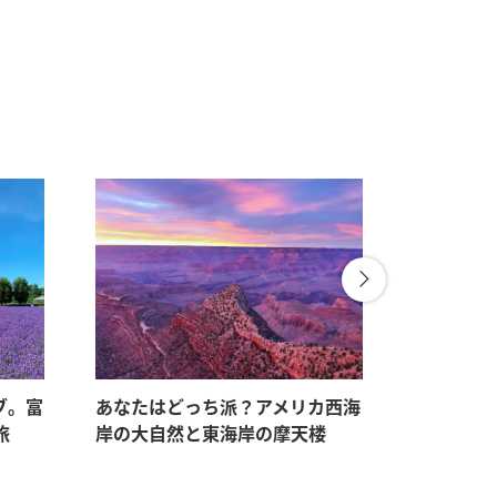
ブ。富
あなたはどっち派？アメリカ西海
ANAで行
旅
岸の大自然と東海岸の摩天楼
「動と静