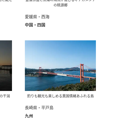
の桃源郷
愛媛県・西海
中国・四国
の干潟
釣りも観光も楽しめる異国情緒あふれる島
長崎県・平戸島
九州