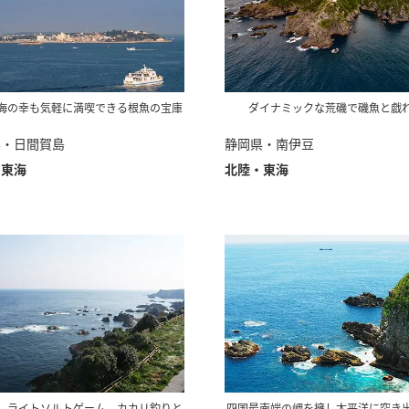
海の幸も気軽に満喫できる根魚の宝庫
ダイナミックな荒磯で磯魚と戯
県・日間賀島
静岡県・南伊豆
・東海
北陸・東海
、ライトソルトゲーム、カカリ釣りと
四国最南端の岬を擁し太平洋に突き