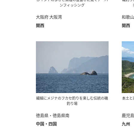
ンフィッシング
大阪府 大阪湾
和歌
関西
関西
繊細にメジナのフカセ釣りを楽しむ伝統の磯
本土と
釣り場
徳島県・徳島県南
鹿児
中国・四国
九州