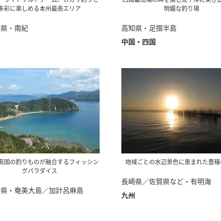
多彩に楽しめる本州最南エリア
明媚な釣り場
山県・南紀
高知県・足摺半島
中国・四国
南国の釣りものが融合するフィッシン
地域ごとの水辺景色に恵まれた豊穣
グパラダイス
長崎県／佐賀県など・有明海
島県・奄美大島／加計呂麻島
九州