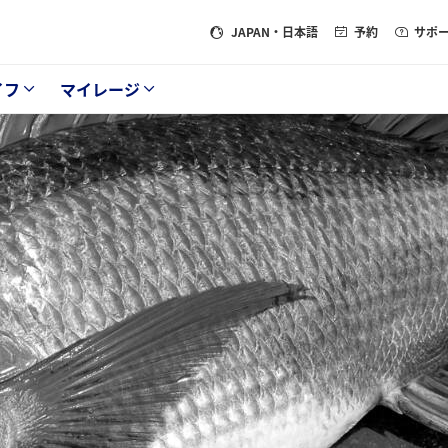
JAPAN
・日本語
予約
サポ
イフ
マイレージ