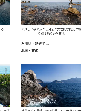
れる
荒々しい磯の広がる外浦と女性的な内浦が織
り成す釣りの別天地
石川県・能登半島
北陸・東海
出た風光
豊後水道と黒潮の海流が混じるオナガメジナ