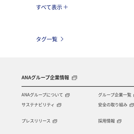
すべて表示
北海道
旅マエ
国内
A
ハワイ
ANAマイレージクラブ
タグ一覧
冬のふるさと納税
東京都
沖
ツアー
海外
ANAカード
長崎県
秋田県
お祭り・イベ
ANAグループ企業情報
ANA釣り倶楽部
釣り
海
ANAグループについて
グループ企業一覧
サステナビリティ
安全の取り組み
青森県
石川県
東北海道
プレスリリース
採用情報
フランス
山形県
東北地方