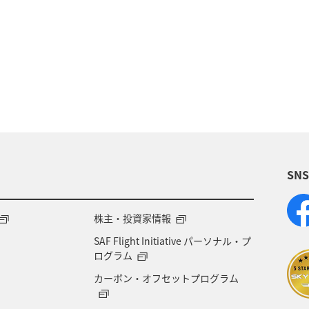
NAマイレージモール
冬
ワイン
ANAのオン
日常生活でマイルを貯める（自宅にいながら貯める）
縄県
鹿児島県
沖縄
ANA CA's Note
帰
マイルの教室
機内
ANAの取り組み（サステナブ
SN
ント
カップル
愛媛県
広島県
仙台
タチウオ
秋
熊本県
夏
ANA Pay
株主・投資家情報
SAF Flight Initiative パーソナル・プ
温泉
静岡県
兵庫県
ANAのサービス
ログラム
カーボン・オフセットプログラム
編集長のおすすめ