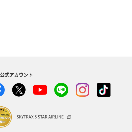
ラインショップ
A-style秋特集
福岡県
飛行機
旅アト
省
年末年始
九州地方
ル、社会貢献）
千葉県
香川県
S公式アカウント
空港グルメ
石垣
ANAセレクション
イタリア
ラウンジ
オーストラリア
SKYTRAX 5 STAR AIRLINE