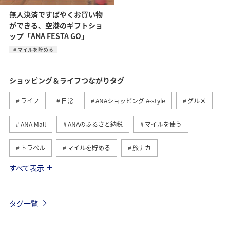
無人決済ですばやくお買い物
ができる、空港のギフトショ
ップ「ANA FESTA GO」
マイルを貯める
ショッピング＆ライフつながりタグ
ライフ
日常
ANAショッピング A-style
グルメ
ANA Mall
ANAのふるさと納税
マイルを使う
トラベル
マイルを貯める
旅ナカ
すべて表示
北海道
旅マエ
国内
ANAマイレージモール
冬
ワイン
ANAのオンラインショップ
タグ一覧
A-style秋特集
ハワイ
ANAマイレージクラブ