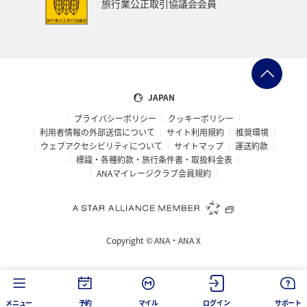
旅行業公正取引協議会会員
ANA Pay
ANAセレクション
イタリア
青森県
石川県
東北海道
温泉
静岡県
兵庫県
ANAのサービス
ラウンジ
オーストラリア
JAPAN
プライバシーポリシー
クッキーポリシー
フランス
山形県
東北地方
編集長のおすすめ
利用者情報の外部送信について
サイト利用規約
推奨環境
ウェブアクセシビリティについて
サイトマップ
運送約款
標識・各種約款・旅行条件書・取扱料金表
ANAマイレージクラブ会員規約
Copyright ©
ANA・ANA X
メニュー
予約
マイル
ログイン
サポート