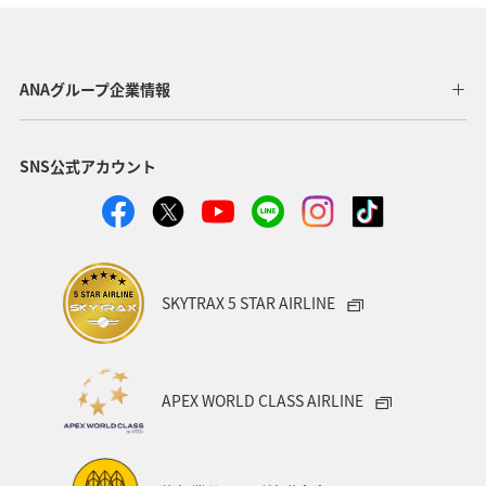
日常生活でマイルを貯める（自宅にいながら貯める）
福岡県
飛行機
旅アト
冬のふるさと納税
東京都
ANAグループ企業情報
沖縄県
鹿児島県
沖縄
ANA CA's Note
SNS公式アカウント
帰省
年末年始
九州地方
ツアー
海外
ANAカード
マイルの教室
機内
ANAの取り組み（サステナブル、社会貢献）
千葉県
SKYTRAX 5 STAR AIRLINE
香川県
長崎県
秋田県
お祭り・イベント
カップル
愛媛県
広島県
仙台
APEX WORLD CLASS AIRLINE
空港グルメ
石垣
ANA釣り倶楽部
釣り
海
タチウオ
秋
熊本県
夏