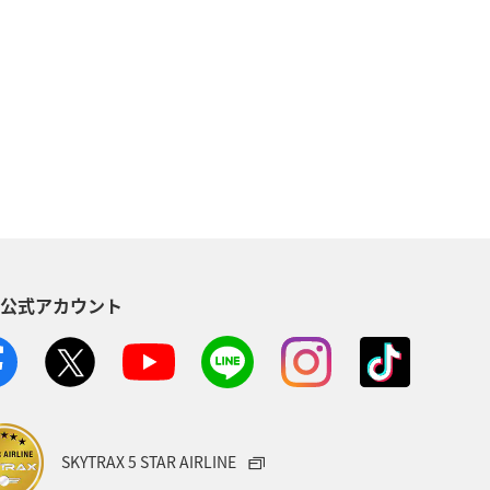
ラインショップ
A-style秋特集
福岡県
飛行機
旅アト
省
年末年始
九州地方
ル、社会貢献）
千葉県
香川県
S公式アカウント
空港グルメ
石垣
ANAセレクション
イタリア
ラウンジ
オーストラリア
SKYTRAX 5 STAR AIRLINE