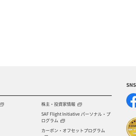
NAマイレージモール
冬
ワイン
ANAのオン
日常生活でマイルを貯める（自宅にいながら貯める）
縄県
鹿児島県
沖縄
ANA CA's Note
帰
マイルの教室
機内
ANAの取り組み（サステナブ
SN
ント
カップル
愛媛県
広島県
仙台
タチウオ
秋
熊本県
夏
ANA Pay
株主・投資家情報
SAF Flight Initiative パーソナル・プ
温泉
静岡県
兵庫県
ANAのサービス
ログラム
カーボン・オフセットプログラム
編集長のおすすめ