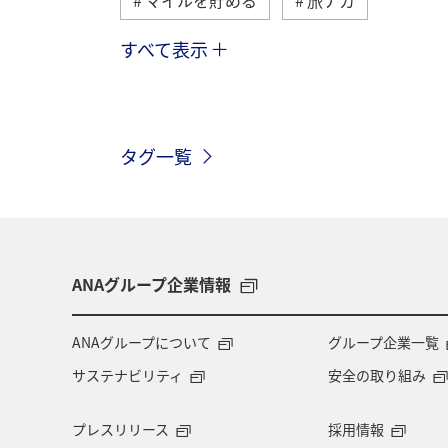
すべて表示
北海道
旅マエ
国内
A
ハワイ
ANAマイレージクラブ
タグ一覧
冬のふるさと納税
東京都
沖
ツアー
海外
ANAカード
長崎県
秋田県
お祭り・イベ
ANAグループ企業情報
ANA釣り倶楽部
釣り
海
ANAグループについて
グループ企業一覧
サステナビリティ
安全の取り組み
青森県
石川県
東北海道
プレスリリース
採用情報
フランス
山形県
東北地方