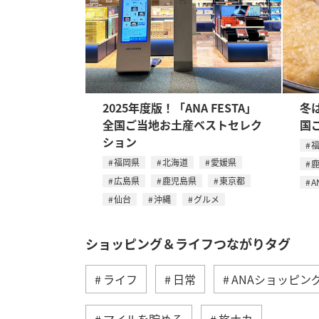
2025年度版！「ANA FESTA」
冬
全国ご当地お土産ベストセレク
国
ション
福岡県
北海道
愛媛県
広島県
鹿児島県
東京都
A
仙台
沖縄
グルメ
ショッピング＆ライフつながりタグ
ライフ
日常
ANAショッピング A
マイルを貯める
旅ナカ