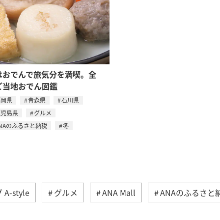
はおでんで旅気分を満喫。全
ご当地おでん図鑑
福岡県
青森県
石川県
鹿児島県
グルメ
NAのふるさと納税
冬
-style
グルメ
ANA Mall
ANAのふるさと