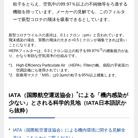
粒子をとらえ、空気中の99.97％以上の不純物等をろ過する
機能を持っています。メーカーの見解でも、このフィルタ
ーで新型コロナの飛沫を吸着できるとしています。
新型コロナウイルスの直径は、0.1ミクロン（μm）と言われています。
飛沫感染の場合、実際の飛沫の大きさ=0.5ミクロンが補集できれば良い
ことになります。
*2
HEPAフィルターは、0.3ミクロン以上の粒子を99.97%
の捕集能力があ
り、かなり有効な空気清浄の仕組みです。
*1.
High-Efficiency Particulate Air （HEPA）Filterの略。病院の手術室の
空調設備にも使用されています。
*2.
医療用マスク「N95」は0.3μmの粒子を95%以上捕集します。
*
IATA（国際航空運送協会）
による「機内感染が
少ない」とされる科学的見地（IATA日本語訳か
ら抜粋）
IATA（国際航空運送協会）による機内環境に関する見解全
文は、こちらからご覧ください