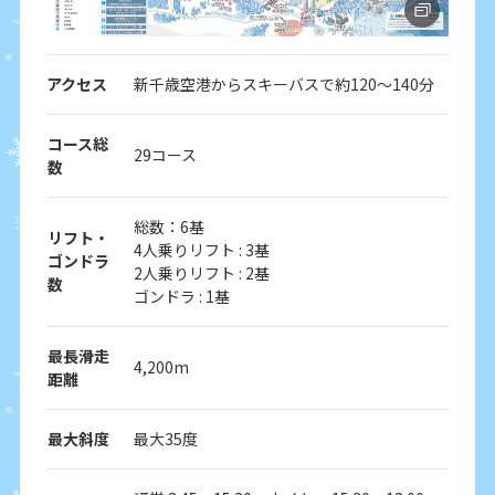
アクセス
新千歳空港からスキーバスで約120～140分
コース総
29コース
数
総数：6基
リフト・
4人乗りリフト : 3基
ゴンドラ
2人乗りリフト : 2基
数
ゴンドラ : 1基
最長滑走
4,200m
距離
最大斜度
最大35度