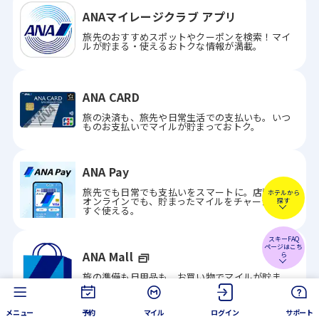
ANAマイレージクラブ アプリ
旅先のおすすめスポットやクーポンを検索！マイ
ルが貯まる・使えるおトクな情報が満載。
ANA CARD
旅の決済も、旅先や日常生活での支払いも。いつ
ものお支払いでマイルが貯まっておトク。
ANA Pay
旅先でも日常でも支払いをスマートに。店頭でも
ホテルから
オンラインでも、貯まったマイルをチャージして
探す
すぐ使える。
スキーFAQ
ページはこち
ANA Mall
ら
旅の準備も日用品も。お買い物でマイルが貯ま
る、マイルが使える。
メニュー
予約
マイル
ログイン
サポート