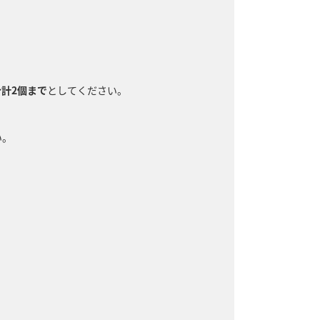
。
合計2個まで
としてください。
い。