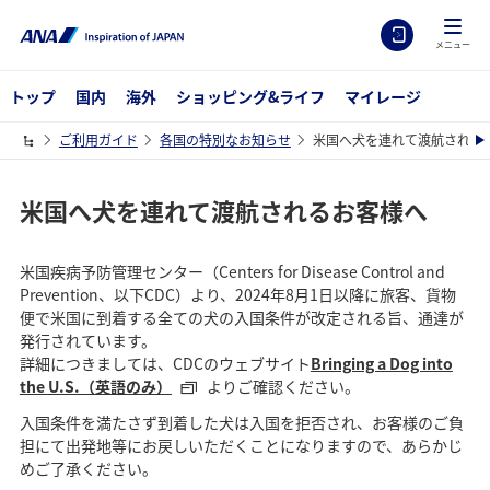
メニュー
トップ
国内
海外
ショッピング&ライフ
マイレージ
ご利用ガイド
各国の特別なお知らせ
米国へ犬を連れて渡航される
米国へ犬を連れて渡航されるお客様へ
米国疾病予防管理センター（Centers for Disease Control and
Prevention、以下CDC）より、2024年8月1日以降に旅客、貨物
便で米国に到着する全ての犬の入国条件が改定される旨、通達が
発行されています。
詳細につきましては、CDCのウェブサイト
Bringing a Dog into
the U.S.（英語のみ）
よりご確認ください。
入国条件を満たさず到着した犬は入国を拒否され、お客様のご負
担にて出発地等にお戻しいただくことになりますので、あらかじ
めご了承ください。