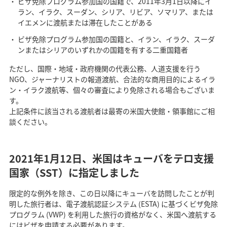
ビザ免除プログラム参加国の国籍で、2011年3月1日以降にイ
ラン、イラク、スーダン、シリア、リビア、ソマリア、または
イエメンに渡航または滞在したことがある
ビザ免除プログラム参加国の国籍と、イラン、イラク、スーダ
ンまたはシリアのいずれかの国籍を有する二重国籍者
ただし、国際・地域・政府機関の代表公務、人道支援を行う
NGO、ジャーナリストの報道渡航、合法的な商用目的によるイラ
ン・イラク渡航等、個々の審査により免除される場合もございま
す。
上記条件に該当される渡航者は最寄の米国大使館・領事館にご相
談ください。
2021年1月12日、米国はキューバをテロ支援
国家（SST）に指定しました
限定的な例外を除き、この日以降にキューバを訪問したことが判
明した旅行者は、電子渡航認証システム (ESTA) に基づくビザ免除
プログラム (VWP) を利用した旅行の資格がなく、米国へ渡航する
にはビザを申請する必要があります。