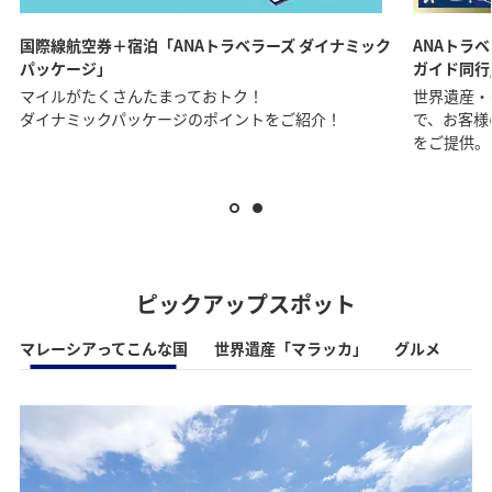
国際線航空券＋宿泊「ANAトラベラーズ ダイナミック
ANAトラ
パッケージ」
ガイド同行
マイルがたくさんたまっておトク！
世界遺産・
ダイナミックパッケージのポイントをご紹介！
で、お客様
をご提供。
ピックアップスポット
マレーシアってこんな国
世界遺産「マラッカ」
グルメ