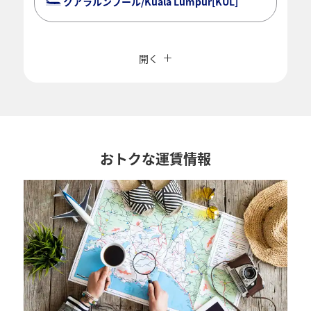
クアラルンプール/Kuala Lumpur[KUL]
複数都市で検索
閉じる
エコノミークラス
開く
往復で異なるクラスで検索
運賃タイプ指定なし
ご利用条件
往路出発日および時間帯
おトクな運賃情報
日付を選択
時間帯指定なし
経由地および乗り継ぎ所要時間を追加する