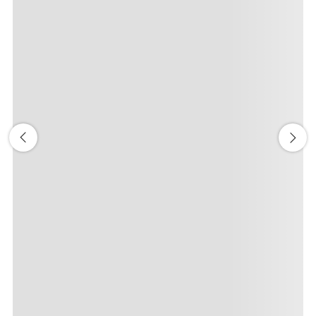
前後3日の運賃を検索
・表示金額は選択いただいた条件でのもっともおトクな運賃とな
ります。
・表示金額と空席状況は最新ではない場合があります。[検索す
る]ボタンより最新の空席照会結果をご確認ください。
・「＊」は現在金額が確認できない都市・日付となります。空席
照会結果画面にて最新の情報をご確認ください。
・表示金額には、運賃、
燃油特別付加運賃
、
航空保険特別料金
、
その他の各種税金、料金などが含まれます。発券時に再計算する
ため、変動する可能性があります。
・複数空港がある都市においては、複数空港の中でのおトクな運
賃が表示される場合があります。
検索する