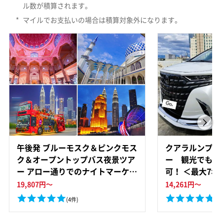
ル数が積算されます。
*
マイルでお支払いの場合は積算対象外になります。
午後発 ブルーモスク＆ピンクモス
クアラルンプー
ク＆オープントップバス夜景ツア
ー 観光でもビ
ー アロー通りでのナイトマーケッ
可！ ＜最大7
ト食べ歩き＜半日／日本語ガイド
ドライバー＞
19,807
円～
14,261
円～
＞
(4件)
(2