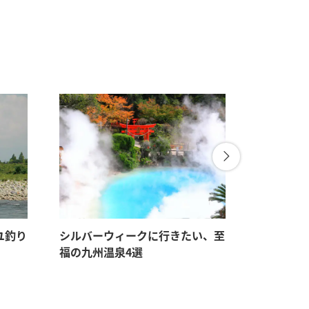
ユ釣り
シルバーウィークに行きたい、至
アメリカ
福の九州温泉4選
を満たす3