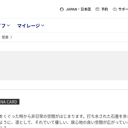
JAPAN
・日本語
予約
サポ
イフ
マイレージ
 覚楽
ANA CARD
をくぐった時から非日常の空間がはじまります。打ち水された石畳を歩
ように、凛として、それでいて優しい、居心地の良い空間が広がってい