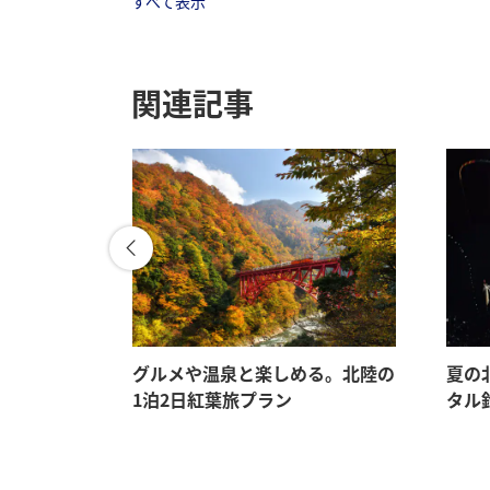
すべて表示
関連記事
巨大魚群
グルメや温泉と楽しめる。北陸の
夏の
丈島
1泊2日紅葉旅プラン
タル