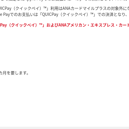
UICPay（クイックペイ）™」利用はANAカードマイルプラスの対象外に
ple Payでのお支払いは「QUICPay（クイックペイ）™」での決済と
Pay（クイックペイ）™」およびANAアメリカン・エキスプレス・カードを
カ月を要します。