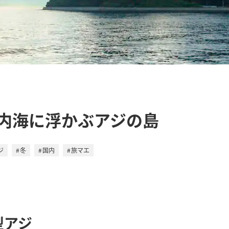
内海に浮かぶアジの島
ジ
冬
国内
旅マエ
型アジ