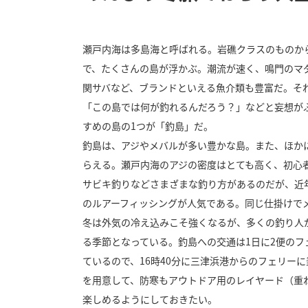
瀬戸内海は多島海と呼ばれる。岩礁クラスのものか
で、たくさんの島が浮かぶ。潮流が速く、鳴門のマ
関サバなど、ブランドといえる魚介類も豊富だ。そ
「この島では何が釣れるんだろう？」などと妄想が
すめの島の1つが「釣島」だ。
釣島は、アジやメバルが多い豊かな島。また、ほか
らえる。瀬戸内海のアジの密度はとても高く、初心
サビキ釣りなどさまざまな釣り方があるのだが、近
のルアーフィッシングが人気である。同じ仕掛けで
冬は外気の冷え込みこそ強くなるが、多くの釣り人
る季節となっている。釣島への交通は1日に2便のフ
ているので、16時40分に三津浜港からのフェリー
を用意して、防寒もアウトドア用のレイヤード（重
楽しめるようにしておきたい。