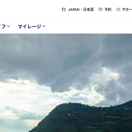
JAPAN
・日本語
予約
サポ
イフ
マイレージ