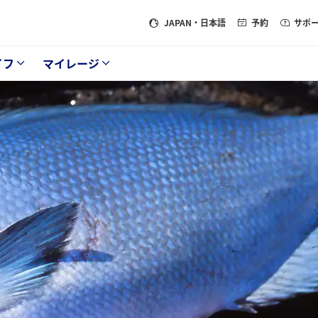
JAPAN
・日本語
予約
サポ
イフ
マイレージ