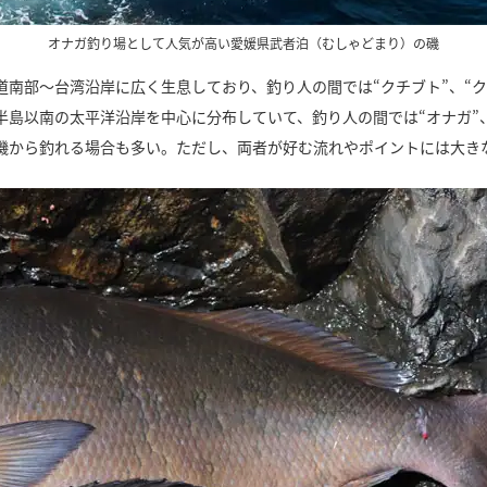
オナガ釣り場として人気が高い愛媛県武者泊（むしゃどまり）の磯
南部～台湾沿岸に広く生息しており、釣り人の間では“クチブト”、“ク
島以南の太平洋沿岸を中心に分布していて、釣り人の間では“オナガ”、
磯から釣れる場合も多い。ただし、両者が好む流れやポイントには大き