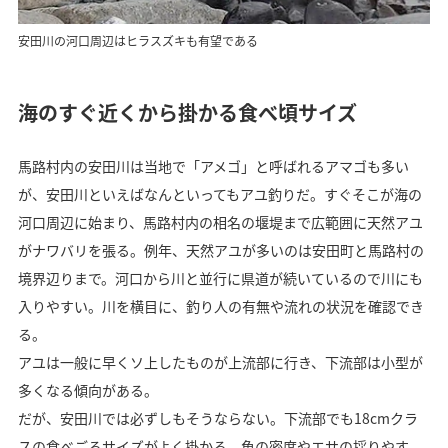
安田川の河口周辺はヒラスズキも有望である
海のすぐ近くから掛かる食べ頃サイズ
馬路村内の安田川は当地で「アメゴ」と呼ばれるアマゴも多い
が、安田川といえばなんといってもアユ釣りだ。すぐそこが海の
河口周辺に始まり、馬路村内の相名の堰堤まで広範囲に天然アユ
がナワバリを張る。例年、天然アユが多いのは安田町と馬路村の
境界辺りまで。河口から川と並行に県道が続いているので川にも
入りやすい。川を横目に、釣り人の有無や流れの状況を確認でき
る。
アユは一般に早くソ上したものが上流部に行き、下流部は小型が
多くなる傾向がある。
だが、安田川では必ずしもそうならない。下流部でも18cmクラ
スの食べごろサイズがよく掛かる。魚の密度やエサの採りやす