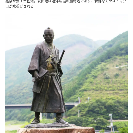
黒潮が潤す土佐湾。安田港は遠洋漁協の船籍地であり、新鮮なカツオ・マグ
ロが水揚げされる