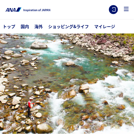
トップ
国内
海外
ショッピング&ライフ
マイレージ