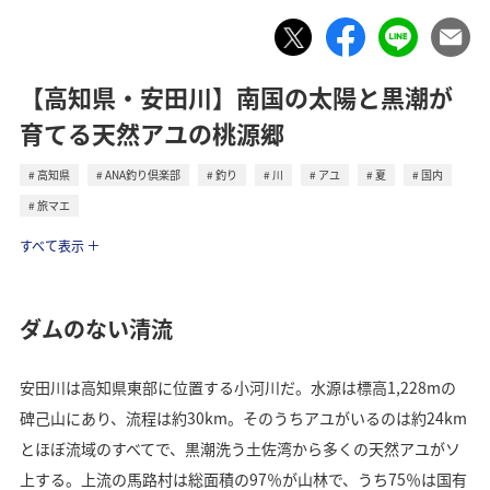
【高知県・安田川】南国の太陽と黒潮が
育てる天然アユの桃源郷
高知県
ANA釣り倶楽部
釣り
川
アユ
夏
国内
旅マエ
トラベル
すべて表示
ダムのない清流
安田川は高知県東部に位置する小河川だ。水源は標高1,228mの
碑己山にあり、流程は約30km。そのうちアユがいるのは約24km
とほぼ流域のすべてで、黒潮洗う土佐湾から多くの天然アユがソ
上する。上流の馬路村は総面積の97％が山林で、うち75％は国有