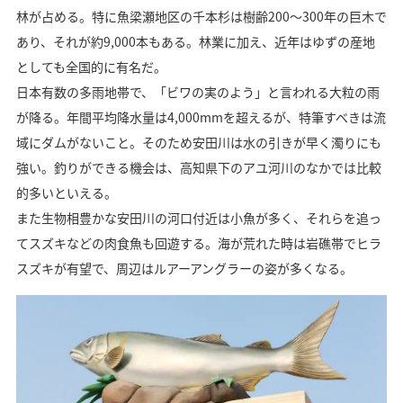
林が占める。特に魚梁瀬地区の千本杉は樹齢200～300年の巨木で
あり、それが約9,000本もある。林業に加え、近年はゆずの産地
としても全国的に有名だ。
日本有数の多雨地帯で、「ビワの実のよう」と言われる大粒の雨
が降る。年間平均降水量は4,000mmを超えるが、特筆すべきは流
域にダムがないこと。そのため安田川は水の引きが早く濁りにも
強い。釣りができる機会は、高知県下のアユ河川のなかでは比較
的多いといえる。
また生物相豊かな安田川の河口付近は小魚が多く、それらを追っ
てスズキなどの肉食魚も回遊する。海が荒れた時は岩礁帯でヒラ
スズキが有望で、周辺はルアーアングラーの姿が多くなる。