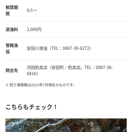
解禁期
6/1～
間
遊漁料
3,000円
管轄漁
安田川漁協（TEL：0887-38-6272）
協
河田釣具店（安田町／釣具店。TEL：0887-38-
問合先
6816）
釣り場情報は2015年7月現在のものです。
こちらもチェック！