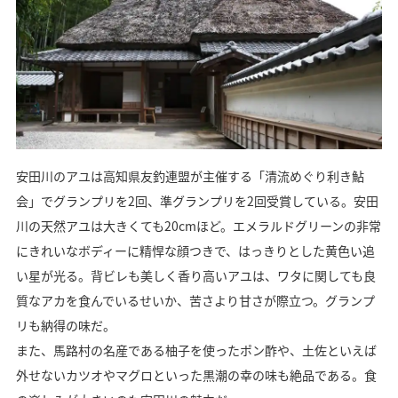
安田川のアユは高知県友釣連盟が主催する「清流めぐり利き鮎
会」でグランプリを2回、準グランプリを2回受賞している。安田
川の天然アユは大きくても20cmほど。エメラルドグリーンの非常
にきれいなボディーに精悍な顔つきで、はっきりとした黄色い追
い星が光る。背ビレも美しく香り高いアユは、ワタに関しても良
質なアカを食んでいるせいか、苦さより甘さが際立つ。グランプ
リも納得の味だ。
また、馬路村の名産である柚子を使ったポン酢や、土佐といえば
外せないカツオやマグロといった黒潮の幸の味も絶品である。食