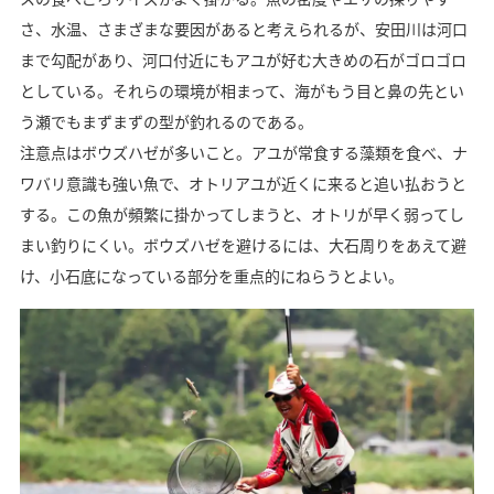
さ、水温、さまざまな要因があると考えられるが、安田川は河口
まで勾配があり、河口付近にもアユが好む大きめの石がゴロゴロ
としている。それらの環境が相まって、海がもう目と鼻の先とい
う瀬でもまずまずの型が釣れるのである。
注意点はボウズハゼが多いこと。アユが常食する藻類を食べ、ナ
ワバリ意識も強い魚で、オトリアユが近くに来ると追い払おうと
する。この魚が頻繁に掛かってしまうと、オトリが早く弱ってし
まい釣りにくい。ボウズハゼを避けるには、大石周りをあえて避
け、小石底になっている部分を重点的にねらうとよい。