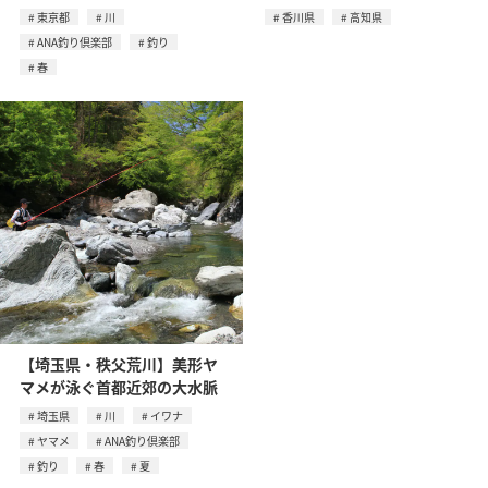
東京都
川
香川県
高知県
ANA釣り倶楽部
釣り
春
【埼玉県・秩父荒川】美形ヤ
マメが泳ぐ首都近郊の大水脈
埼玉県
川
イワナ
ヤマメ
ANA釣り倶楽部
釣り
春
夏