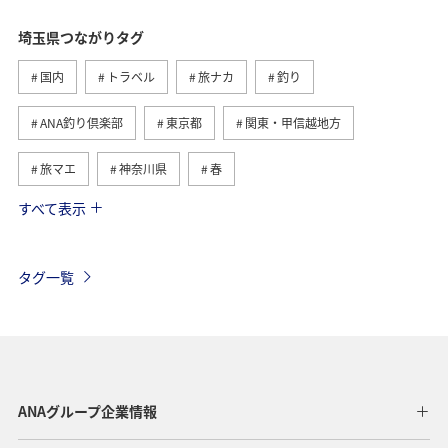
埼玉県つながりタグ
国内
トラベル
旅ナカ
釣り
ANA釣り倶楽部
東京都
関東・甲信越地方
旅マエ
神奈川県
春
すべて表示
川
ANA Pocket
ANA CA's Note
リゾート
岡山県
広島県
香川県
高知県
イワナ
タグ一覧
ヤマメ
夏
ANAグループ企業情報