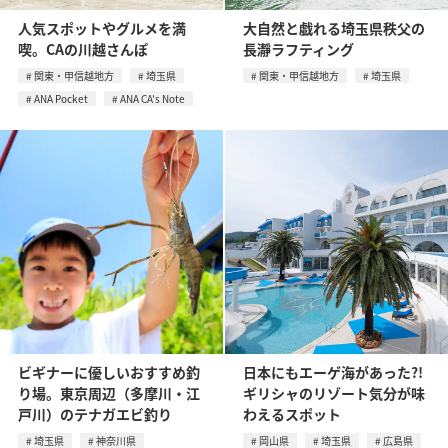
人気スポットやグルメを満
大自然と戯れる埼玉県秩父の
喫。CAの川越さんぽ
長瀞ラフティング
関東・甲信越地方
埼玉県
関東・甲信越地方
埼玉県
ANA Pocket
ANA CA's Note
ビギナーに優しいおすすめ釣
日本にもエーゲ海があった?!
り場。東京周辺（多摩川・江
ギリシャのリゾート気分が味
戸川）のテナガエビ釣り
わえるスポット
埼玉県
神奈川県
岡山県
埼玉県
広島県