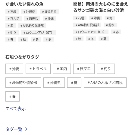
か会いたい憧れの魚
間島】南海の大ものに出会え
るサンゴ礁の海と白い砂浜
石垣
沖縄県
鹿児島県
石垣
沖縄
海
宮古島
西表島
沖縄
ANA釣り倶楽部
釣り
海
ANA釣り倶楽部
ロウニンアジ（GT）
春
釣り
ロウニンアジ（GT）
秋
冬
夏
春
秋
冬
夏
石垣つながりタグ
沖縄
トラベル
国内
旅マエ
釣り
ANA釣り倶楽部
沖縄県
夏
ANAのふるさと納税
春
すべて表示
西表島
秋
宮古島
鹿児島県
海
冬
ロウニンアジ（GT）
ライフ
日常
タグ一覧