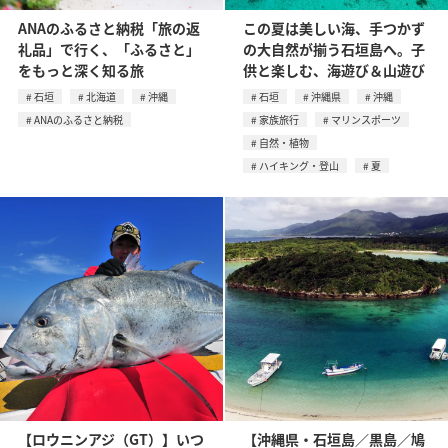
ANAのふるさと納税「旅の返
この夏は美しい海、手つかず
礼品」で行く、「ふるさと」
の大自然が揃う石垣島へ。子
をもっと深く知る旅
供と楽しむ、海遊び＆山遊び
石垣
北海道
沖縄
石垣
沖縄県
沖縄
ANAのふるさと納税
家族旅行
マリンスポーツ
自然・植物
ハイキング・登山
夏
【ロウニンアジ（GT）】いつ
【沖縄県・石垣島／黒島／鳩