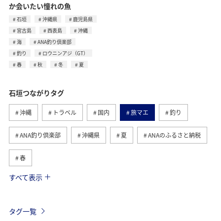
か会いたい憧れの魚
石垣
沖縄県
鹿児島県
宮古島
西表島
沖縄
海
ANA釣り倶楽部
釣り
ロウニンアジ（GT）
春
秋
冬
夏
石垣つながりタグ
沖縄
トラベル
国内
旅マエ
釣り
ANA釣り倶楽部
沖縄県
夏
ANAのふるさと納税
春
すべて表示
海
秋
冬
ロウニンアジ（GT）
西表島
宮古島
鹿児島県
ライフ
日常
タグ一覧