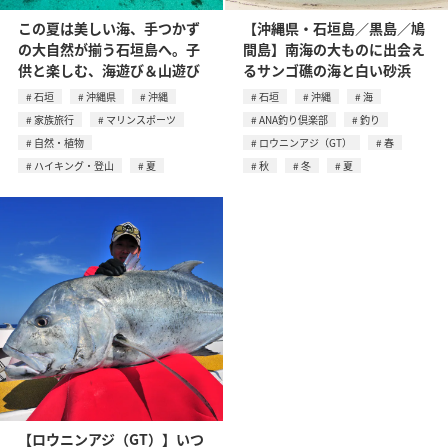
この夏は美しい海、手つかず
【沖縄県・石垣島／黒島／鳩
の大自然が揃う石垣島へ。子
間島】南海の大ものに出会え
供と楽しむ、海遊び＆山遊び
るサンゴ礁の海と白い砂浜
石垣
沖縄県
沖縄
石垣
沖縄
海
家族旅行
マリンスポーツ
ANA釣り倶楽部
釣り
自然・植物
ロウニンアジ（GT）
春
ハイキング・登山
夏
秋
冬
夏
【ロウニンアジ（GT）】いつ