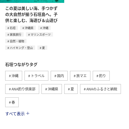
この夏は美しい海、手つかず
の大自然が揃う石垣島へ。子
供と楽しむ、海遊び＆山遊び
石垣
沖縄県
沖縄
家族旅行
マリンスポーツ
自然・植物
ハイキング・登山
夏
石垣つながりタグ
沖縄
トラベル
国内
旅マエ
釣り
ANA釣り倶楽部
沖縄県
夏
ANAのふるさと納税
春
すべて表示
海
秋
冬
ロウニンアジ（GT）
西表島
宮古島
鹿児島県
ライフ
日常