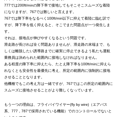
777では200ft/minの降下率で接地してもそこそこスムーズな着陸
になりますが、767では難しいと言えます。
767では降下率をなるべく100ft/min以下に抑えて着陸に臨む訳で
すが、降下率を低く抑えると、そこでまた問題点が一つ発生しま
す。
それは、接地点が伸びやすくなるという問題です。
滑走路が長ければ全く問題ありませんが、滑走路の末端まで、も
しくは離脱したい誘導路までに確実に停止できるよう私たち運航
乗務員は決められた範囲内に接地しなければなりません。
ある程度の降下率に抑えたら、たとえ降下率を100ft/minに抑えら
れなくとも安全性を最優先に考え、所定の範囲内に強制的に接地
させることとなります。
他機種でもこの考え方は一緒ですが、767ではこの所定の範囲内に
スムーズに接地させることがより難しくなっています。
もう一つの理由は、フライバイワイヤー(fly by wire)（エアバス
系、777，787で採用されている機能）でのコントロールでないと