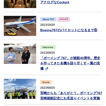
アナログなCockpit
UPDATE
About 767
2023/10/20
Boeing767のパイロットになるまで⑥
Interview
2023/08/25
「ボーイング 767」が就航40周年。歴史
を作ってきた名機を語り尽くす～翼の流
儀
Event
2023/08/25
宮崎からも「ありがとう」ボーイング767
宮崎就航記念にお見送りイベントを実施