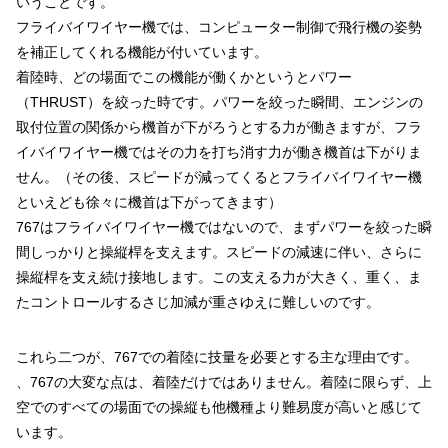
いうことです。
フライバイワイヤー機では、コンピューター制御で飛行機の姿勢
を補正してくれる機能が付いています。
着陸時、どの場面でこの機能が働くかというとパワー
（THRUST）を絞った時です。パワーを絞った瞬間、エンジンの
取付位置の関係から機首が下がろうとする力が働きますが、フラ
イバイワイヤー機ではその力を打ち消す力が働き機首は下がりま
せん。（その後、スピードが減ってくるとフライバイワイヤー機
といえども徐々に機首は下がってきます）
767はフライバイワイヤー機ではないので、まずパワーを絞った瞬
間しっかりと操縦桿を支えます。スピードの減速に伴い、さらに
操縦桿を支え続け接地します。この支える力が大きく、重く、ま
たコントロールするさじ加減が重さゆえに難しいのです。
これら二つが、767での着陸に技量を必要とする主な理由です。
、767の大変な点は、着陸だけではありません。着陸に限らず、上
空でのすべての場面での操縦も他機種より難易度が高いと感じて
います。