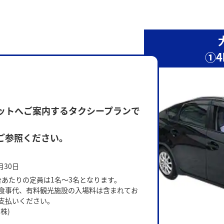
①
ットへご案内するタクシープランで
ご参照ください。
月30日
台あたりの定員は1名～3名となります。
食事代、有料観光施設の入場料は含まれてお
支払いください。
株)