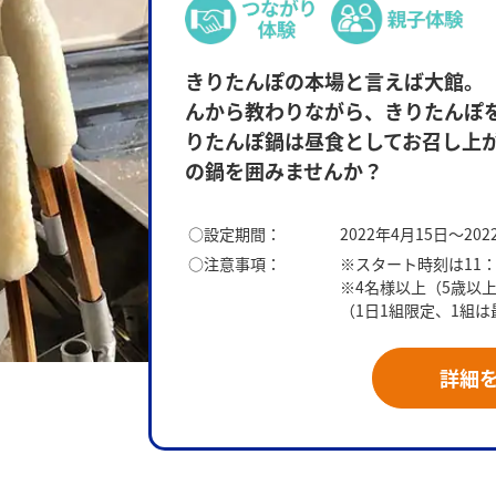
きりたんぽの本場と言えば大館。
んから教わりながら、きりたんぽ
りたんぽ鍋は昼食としてお召し上
の鍋を囲みませんか？
○設定期間：
2022年4月15日～202
○注意事項：
※スタート時刻は11
※4名様以上（5歳以
（1日1組限定、1組
きりたんぽ作り体験（イメージ）
詳細