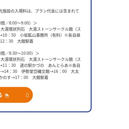
光施設の入場料は、プラン代金には含まれて
／8:00～9:00）＞
0 大湯環状列石 大湯ストーンサークル館（ス
→10：50 小坂鉱山事務所（有料）※各自昼
12：30 大館駅着
8:30～10:00）＞
0 大湯環状列石 大湯ストーンサークル館（ス
→11：30 道の駅かづの あんとらあ※各自
→14：30 伊勢堂岱縄文館→16：00 大太
のす→17：00 大館駅着
る