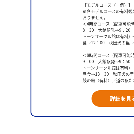
【モデルコース（一例）】
※各モデルコースの有料観
おりません。
＜4時間コース（配車可能時間
8：30 大館駅発→9：2
トーンサークル館は有料）
食→12：00 秋田犬の里→
＜8時間コース（配車可能時間／
9：00 大館駅発→9：5
トーンサークル館は有料）
昼食→13：30 秋田犬の里
鼓の館（有料）／道の駅たか
詳細を見