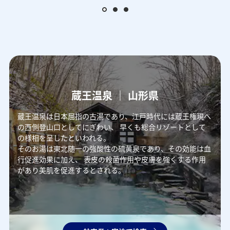
蔵王温泉 ｜ 山形県
蔵王温泉は日本屈指の古湯であり、江戸時代には蔵王権現へ
の西側登山口としてにぎわい、
早くも総合リゾートとして
の様相を呈したといわれる。
そのお湯は東北随一の強酸性の硫黄泉であり、その効能は血
行促進効果に加え、
表皮の殺菌作用や皮膚を強くする作用
があり美肌を促進するとされる。