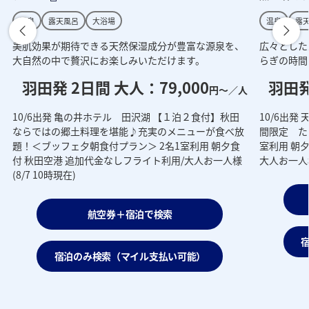
温泉
露天風呂
大浴場
温泉
露
美肌効果が期待できる天然保湿成分が豊富な源泉を、
広々とした
大自然の中で贅沢にお楽しみいただけます。
らぎの時間
羽田発 2日間 大人：79,000
羽田発
円～／人
10/6出発 亀の井ホテル 田沢湖 【１泊２食付】秋田
10/6出
ならではの郷土料理を堪能♪充実のメニューが食べ放
間限定 た
題！＜ブッフェ夕朝食付プラン＞ 2名1室利用 朝夕食
室利用 朝
付 秋田空港 追加代金なしフライト利用/大人お一人様
大人お一人様 
(8/7 10時現在)
人
航空券＋宿泊で検索
宿泊のみ検索（マイル支払い可能）