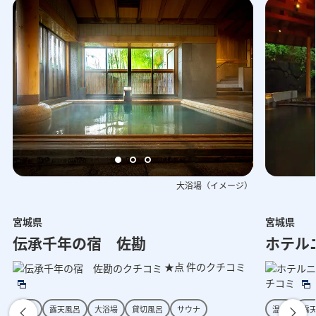
大浴場（イメージ）
宮城県
宮城県
呂（イメージ）
中庭（イメージ）
客室（イ
伝承千年の宿 佐勘
ホテル
★点
件のクチコミ
チコミ
温泉
露天風呂
大浴場
貸切風呂
サウナ
温泉
露