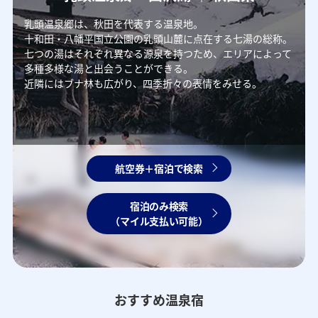
乳頭温泉郷は、秋田を代表する温泉地。
十和田・八幡平国立公園の乳頭山麓に点在する七湯の総称。
七つの湯はそれぞれ異なる源泉を持つため、エリアによって
多種多様な湯と出会うことができる。
近隣にはブナ林も広がり、四季折々の表情をみせる。
航空券＋宿泊で検索
宿泊のみ検索
（マイル支払い可能）
おすすめ温泉宿