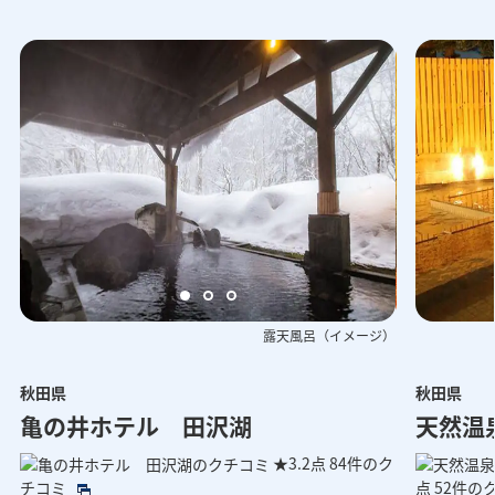
露天風呂（イメージ）
秋田県
秋田県
呂（イメージ）
客室（イメージ）
客室（イ
亀の井ホテル 田沢湖
天然温
★3.2点
84件のク
チコミ
点
52件の