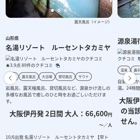
露天風呂（イメージ）
山形県
呂（イメージ）
客室（イメージ）
源泉湯
客室（イ
名湯リゾート ルーセントタカミヤ
クチコミ
★3.9点
89件のクチコミ
温泉
露
温泉
露天風呂
大浴場
貸切風呂
サウナ
自家源泉か
岩風呂、露天檜風呂、貸切風呂など、源泉かけ流しの
湯。24時
多様なお風呂で癒しのひと時をお過ごしいただけま
大阪伊
す。
の当
大阪伊丹発 2日間 大人：66,600
円
発
せん
～／人
ま
い
10/6出発 名湯リゾート ルーセントタカミヤ 【早ト