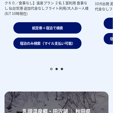
ク６０／食事なし】温泉プラン ２名１室利用 食事な
10/6出発
人
し 仙台空港 追加代金なしフライト利用/大人お一人様
代金なしフラ
(8/7 10時現在)
航空券＋宿泊で検索
宿泊のみ検索（マイル支払い可能）
乳頭温泉郷・田沢湖 ｜ 秋田県