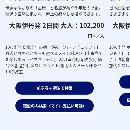
伊達家ゆかりの「主屋」と名湯が紡ぐ千年超の歴史。
日本庭園を
秋保の自然に抱かれ、極上の癒やしを堪能できます。
さまざまな
大阪伊丹発 2日間 大人：102,200
大阪伊
円～／人
円
10/6出発 伝承千年の宿 佐勘 【ハーフビュッフェ】
10/6出
人
お肉とお魚＜どちらも選べるメイン料理＞【出来立て
ＯＫ！】【
を楽しめるライブキッチン】 2名1室利用 朝夕食付 仙
♪１泊朝食付
台空港 追加代金なしフライト利用/大人お一人様 (8/7
加代金なしフ
10時現在)
航空券＋宿泊で検索
宿泊のみ検索（マイル支払い可能）