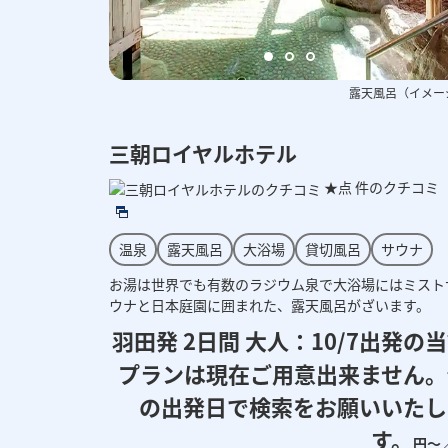
露天風呂（イメー
三朝ロイヤルホテル
★点
件のクチコミ
温泉
露天風呂
大浴場
貸切風呂
サウナ
お湯は世界でも有数のラジウム泉で大浴場にはミスト
ウナと日本庭園に囲まれた、露天風呂がざいます。
羽田発 2日間 大人：
10/7出発の
プランは現在ご用意出来ません。
の出発日で検索をお願いいたし
す。
円～