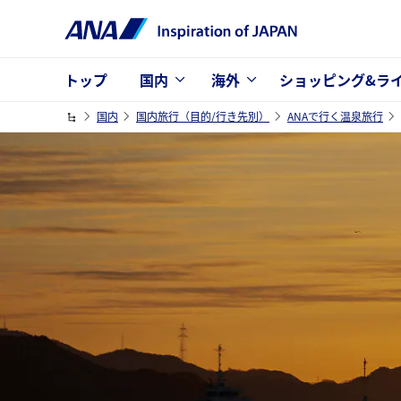
トップ
国内
海外
ショッピング&ラ
国内
国内旅行（目的/行き先別）
ANAで行く温泉旅行