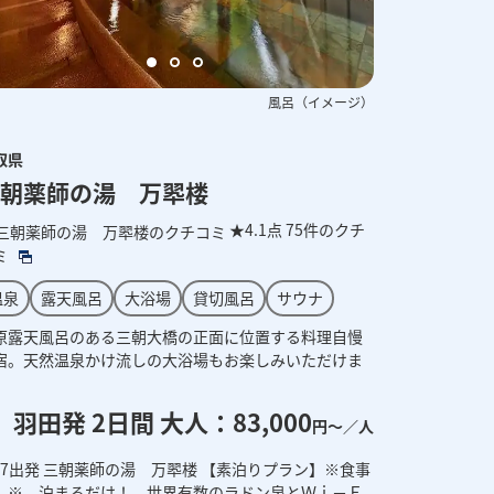
ご当地プレミアムバイキング（イメージ）
外観（イメージ）
風呂（イメージ）
取県
朝薬師の湯 万翆楼
★4.1点
75件のクチ
ミ
温泉
露天風呂
大浴場
貸切風呂
サウナ
原露天風呂のある三朝大橋の正面に位置する料理自慢
宿。天然温泉かけ流しの大浴場もお楽しみいただけま
。
羽田発 2日間 大人：83,000
円～／人
0/7出発 三朝薬師の湯 万翆楼 【素泊りプラン】※食事
し※ 泊まるだけ！ 世界有数のラドン泉とＷｉ－Ｆ