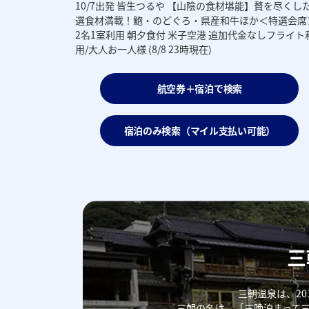
10/7出発 皆生つるや 【山陰の食材堪能】贅を尽くし
選食材満載！鮑・のどぐろ・県産和牛ほか＜特選会席
2名1室利用 朝夕食付 米子空港 追加代金なしフライト
用/大人お一人様 (8/8 23時現在)
航空券＋宿泊で検索
宿泊のみ検索（マイル支払い可能）
三
三朝温泉は、20
三朝の名は、「三晩泊まって