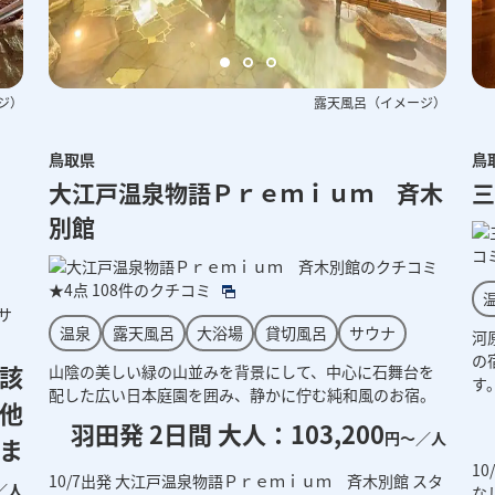
ジ）
客室の一例（イメージ）
露天風呂（イメージ）
鳥取県
鳥
大江戸温泉物語Ｐｒｅｍｉｕｍ 斉木
三
別館
コ
★4点
108件のクチコミ
サ
温泉
露天風呂
大浴場
貸切風呂
サウナ
河
の
当該
山陰の美しい緑の山並みを背景にして、中心に石舞台を
す
配した広い日本庭園を囲み、静かに佇む純和風のお宿。
他
羽田発 2日間 大人：103,200
円～／人
ま
1
10/7出発 大江戸温泉物語Ｐｒｅｍｉｕｍ 斉木別館 スタ
／人
な