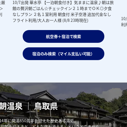
た厳
10/7出発 華水亭 【一泊朝食付き】気ままに温泉♪朝は旅
＞
館の贅沢朝ごはん☆チェックイン２１時までＯＫ◎夕食
利
なしプラン ２名１室利用 朝食付 米子空港 追加代金なし
1
フライト利用/大人お一人様 (8/8 23時現在)
利用
航空券＋宿泊で検索
宿泊のみ検索（マイル支払い可能）
朝温泉 ｜ 鳥取県
14年に開湯850周年を迎えた歴史ある湯処。
三回朝を迎えると、どんな病も消える」というところから。