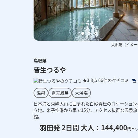
大浴場（イメー
鳥取県
皆生つるや
★3.8点
66件のクチコミ
温泉
露天風呂
大浴場
日本海と秀峰大山に囲まれた白砂青松のロケーション
立地。米子空港から車で15分、アクセス抜群な温泉旅
館。
羽田発 2日間 大人：144,400
円～