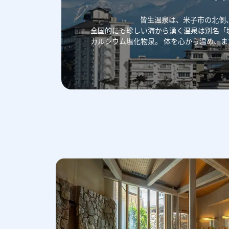
皆生温泉は、米子市の北側
全国的にも珍しい海から湧く温泉は別名「
カルシウム塩化物泉。
体を心から温め、ま