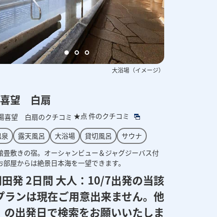
客室の一例（イメージ）
外観（イメージ）
大浴場（イメージ）
喜望 白扇
★点
件のクチコミ
温泉
露天風呂
大浴場
貸切風呂
サウナ
館畳敷きの宿。オーシャンビュー＆ジャグジーバス付
お部屋からは絶景日本海を一望できます。
田発 2日間 大人：
10/7出発の当該
プランは現在ご用意出来ません。他
の出発日で検索をお願いいたしま