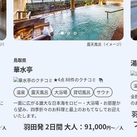
ジ）
露天風呂（イメージ）
露天風呂（イメージ）
鳥取県
湯
華水亭
★4点
88件のクチコミ
温泉
露天風呂
大浴場
貸切風呂
サウナ
全
に
一面に広がる雄大な日本海をロビー・大浴場・お部屋か
の
ら望み、四季折々のお料理と最上のおもてなしでお迎え
羽
いたします。
羽田発 2日間 大人：91,000
／人
円～／人