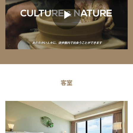
P
l
客室
a
y