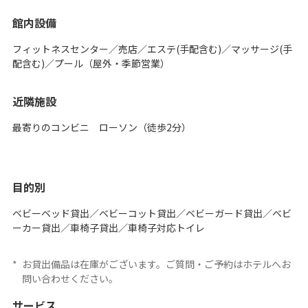
館内設備
フィットネスセンター／売店／エステ(手配含む)／マッサージ(手
配含む)／プール（屋外・季節営業）
近隣施設
最寄りのコンビニ ローソン（徒歩2分）
目的別
ベビーベッド貸出／ベビーコット貸出／ベビーガード貸出／ベビ
ーカー貸出／車椅子貸出／車椅子対応トイレ
*
お貸出備品は在庫がございます。ご質問・ご予約はホテルへお
問い合わせください。
サービス