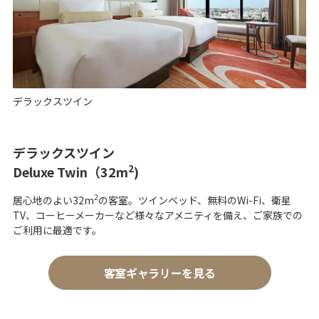
V
i
デラックスツイン
デラックスツイン
d
2
Deluxe Twin（32m
)
2
居心地のよい32m
の客室。ツインベッド、無料のWi-Fi、衛星
TV、コーヒーメーカーなど様々なアメニティを備え、ご家族での
e
ご利用に最適です。
客室ギャラリーを見る
o