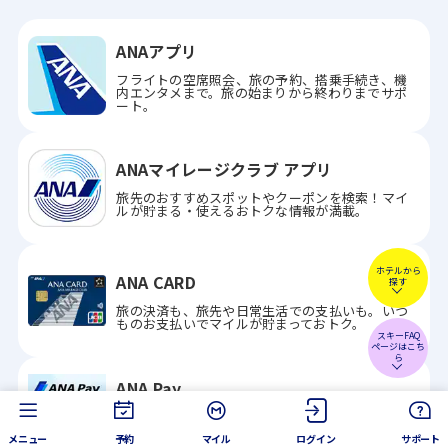
ANAアプリ
フライトの空席照会、旅の予約、搭乗手続き、機
内エンタメまで。旅の始まりから終わりまでサポ
ート。
ANAマイレージクラブ アプリ
旅先のおすすめスポットやクーポンを検索！マイ
ルが貯まる・使えるおトクな情報が満載。
ホテルから
ANA CARD
探す
旅の決済も、旅先や日常生活での支払いも。いつ
ものお支払いでマイルが貯まっておトク。
スキーFAQ
ページはこち
ら
ANA Pay
旅先でも日常でも支払いをスマートに。店頭でも
オンラインでも、貯まったマイルをチャージして
メニュー
予約
マイル
ログイン
サポート
すぐ使える。