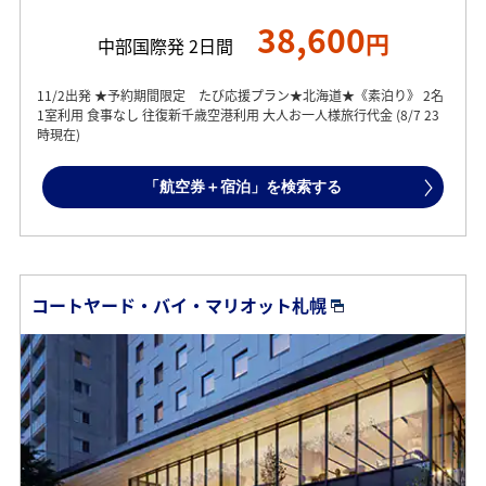
38,600
円
中部国際発 2日間
11/2出発 ★予約期間限定 たび応援プラン★北海道★《素泊り》 2名
1室利用 食事なし 往復新千歳空港利用 大人お一人様旅行代金 (8/7 23
時現在)
「航空券＋宿泊」を検索する
コートヤード・バイ・マリオット札幌