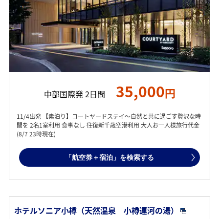
35,000
円
中部国際発 2日間
11/4出発 【素泊り】コートヤードステイ～自然と共に過ごす贅沢な時
間を 2名1室利用 食事なし 往復新千歳空港利用 大人お一人様旅行代金
(8/7 23時現在)
「航空券＋宿泊」を検索する
ホテルソニア小樽（天然温泉 小樽運河の湯）