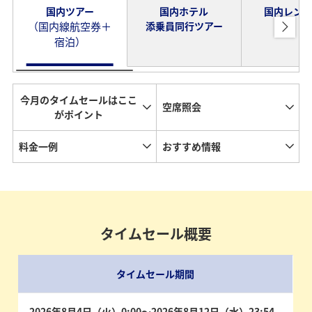
国内ツアー
国内ホテル
国内レン
（国内線航空券＋
添乗員同行ツアー
宿泊）
今月のタイムセールはここ
空席照会
がポイント
料金一例
おすすめ情報
タイムセール概要
タイムセール期間
2026年8月4日（火）0:00～2026年8月12日（水）23:54