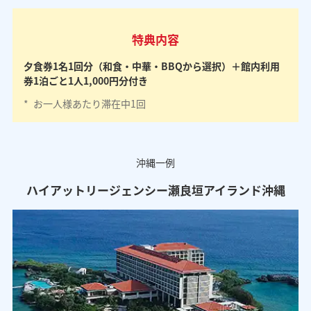
特典内容
夕食券1名1回分（和食・中華・BBQから選択）＋館内利用
券1泊ごと1人1,000円分付き
*
お一人様あたり滞在中1回
沖縄一例
ハイアットリージェンシー瀬良垣アイランド沖縄