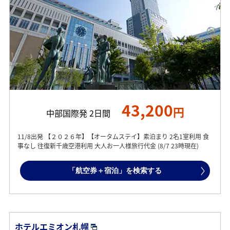
43,200
円
中部国際発 2日間
11/8出発 【２０２６年】【オータムステイ】素泊まり 2名1室利用 食
事なし 往復新千歳空港利用 大人お一人様旅行代金 (8/7 23時現在)
「航空券＋宿泊」を検索する
ホテルエミオン札幌