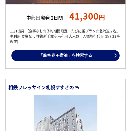
41,300
円
中部国際発 2日間
11/1出発 【食事なし☆予約期間限定 たび応援プラン☆北海道 2名1
室利用 食事なし 往復新千歳空港利用 大人お一人様旅行代金 (8/7 23時
現在)
「航空券＋宿泊」を検索する
相鉄フレッサイン札幌すすきの