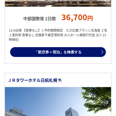
36,700
円
中部国際発 2日間
11/4出発 【食事なし】☆予約期間限定 たび応援プラン☆北海道 ２名
１室利用 食事なし 往復新千歳空港利用 大人お一人様旅行代金 (8/7 23
時現在)
「航空券＋宿泊」を検索する
ＪＲタワーホテル日航札幌