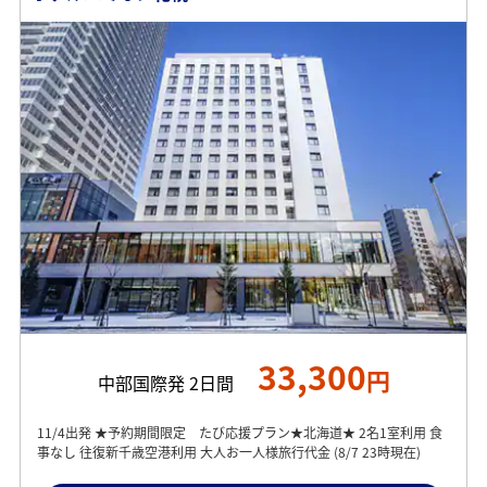
33,300
円
中部国際発 2日間
11/4出発 ★予約期間限定 たび応援プラン★北海道★ 2名1室利用 食
事なし 往復新千歳空港利用 大人お一人様旅行代金 (8/7 23時現在)