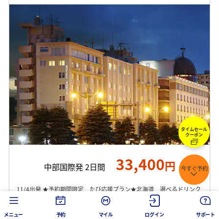
タイムセール
クーポン
33,400
円
中部国際発 2日間
今すぐ予約
11/4出発 ★予約期間限定 たび応援プラン★北海道 選べるドリンク
特典付 素泊まり 2名1室利用 食事なし 往復新千歳空港利用 大人お一
人様旅行代金 (8/7 23時現在)
メニュー
予約
マイル
ログイン
サポート