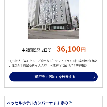
36,100
円
中部国際発 2日間
11/3出発 【早トク６０／食事なし】シティプラン 1名1室利用 食事な
し 往復新千歳空港利用 大人お一人様旅行代金 (8/7 23時現在)
「航空券＋宿泊」を検索する
ベッセルホテルカンパーナすすきの