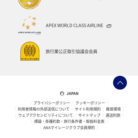
をご確認下さい。
優先保安検査場
ANA SUITE CHECK-IN
第1ターミナル内のお乗り継ぎ
APEX WORLD CLASS AIRLINE
対象者
到着ゲートエリア4階の乗り継ぎ検査場通過後、3階出発
ファーストクラスご利用のお客様
コンコースへお進みください。
ANA「ダイヤモンドサービス」メンバー
旅行業公正取引協議会会員
次便の搭乗手続きがお済みでないお客様は乗り継ぎ検査
場通過後、3階乗り継ぎカウンターへお進みください。
専用通路より隣接の保安検査場へ直接お進みいただくこと
*
既に搭乗手続きが済んでいるお客様は、そのまま次便
ができます。
のゲートへお進みください。
第4サテライト・第5サテライト間の移動には地下連絡通
Star Alliance Gold Track
路をご利用ください。
対象者
JAPAN
ファーストクラスご利用のお客様
プライバシーポリシー
クッキーポリシー
第2・第3ターミナルからのお乗り継ぎ
利用者情報の外部送信について
サイト利用規約
推奨環境
ビジネスクラスご利用のお客様
ウェブアクセシビリティについて
サイトマップ
運送約款
ターミナル移動はターミナル内連絡バスをご利用くださ
ANA「ダイヤモンドサービス」メンバー
標識・各種約款・旅行条件書・取扱料金表
い。
ANAマイレージクラブ会員規約
ANA「プラチナサービス」メンバー