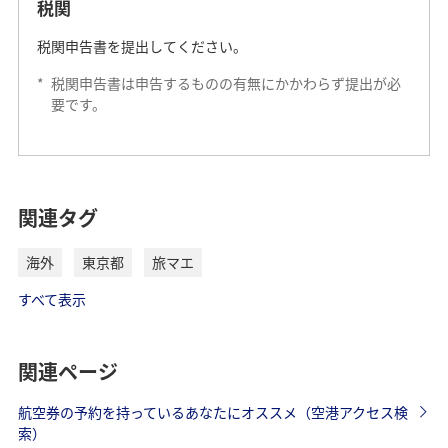
税関
税関申告書を提出してください。
*
税関申告書は申告するものの有無にかかわらず提出が必
要です。
出発ターミナル
乗り継ぎ（国際線→国際線）
ラウンジのご案内
乗り継ぎ（国際線→国内線 / 国内線→国際線）
チェックインカウンターの営業時間
乗り継ぎ施設に関する詳しいご案内は
成田空港ホームペー
空港ラウンジ
関連タグ
ジ乗り継ぎのご案内
よりご確認いただけます。
海外
東京都
旅マエ
乗り継ぎ（国際線→国際線）
搭乗手続き
すべて表示
保安検査
関連ページ
航空券の予約を持っているあなたにオススメ（空港アクセス検
出国審査
索）