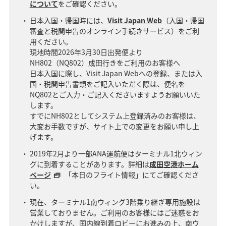
について
をご確認ください。
日本入国・帰国時には、
Visit Japan Web
（入国・帰国
審査と税関申告のオンライン手続きサービス）をご利
用ください。
現地時間2026年3月30日出発便より
NH802（NQ802）成田行きをご利用のお客様へ
日本入国に際し、Visit Japan Webへの登録、または入
国・税関申告書類をご記入いただく際は、便名を
NQ802とご入力・ご記入くださいますようお願いいた
します。
すでにNH802としてシステム上登録済みのお客様は、
大変お手数ですが、サイト上での変更をお願い申し上
げます。
2019年2月より一部ANA運航便はターミナル1北ウィン
グに到着することがあります。詳細は
成田空港ホーム
ページ
「本日のフライト情報」にてご確認くださ
い。
現在、ターミナル1南ウィング3階乗り継ぎ専用施設は
営業しておりません。ご利用のお客様にはご迷惑をお
かけしますが、国内線到着ロビーにお進みの上、南ウ