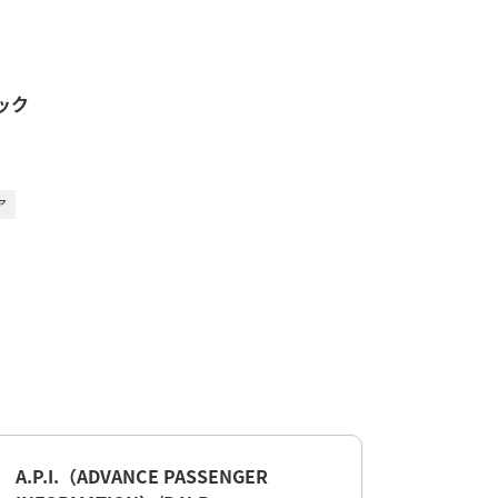
ック
ア
A.P.I.（ADVANCE PASSENGER