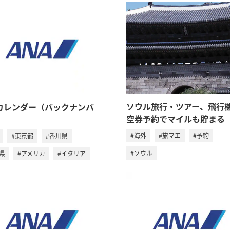
ソウル旅行・ツアー、飛行
カレンダー（バックナンバ
空券予約でマイルも貯まる
#海外
#旅マエ
#予約
#東京都
#香川県
#ソウル
県
#アメリカ
#イタリア