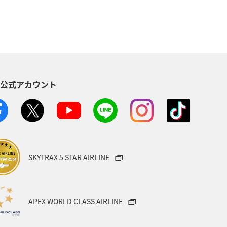
S公式アカウント
SKYTRAX 5 STAR AIRLINE
APEX WORLD CLASS AIRLINE