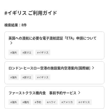
#イギリス
ご利用ガイド
検索結果：8件
英国への渡航に必要な電子渡航認証「ETA」申請について
#海外
#旅マエ
#イギリス
ロンドン-ヒースロー空港の施設案内空港案内[国際線]
#海外
#旅マエ
#イギリス
ファーストクラス機内食 事前予約サービス
#海外
#機内
#予約
#ハワイ
#アメリカ
#イギリス