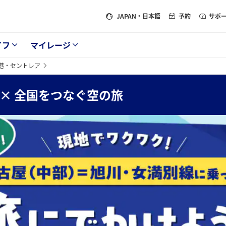
JAPAN
・日本語
予約
サポ
イフ
マイレージ
港・セントレア
 × 全国をつなぐ空の旅
屋（中部）～旭川・女満別線に乗って、旅にでかけよう！キャンペーン 今
第終了となります。