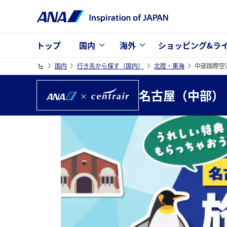
トップ
国内
海外
ショッピング&ラ
国内
行き先から探す（国内）
北陸・東海
中部国際空
名古屋（中部）
現地でワクワク！うれしい特典もらっちゃおう！名古
17日（金）～10月12日（月） *賞品がなくなり次