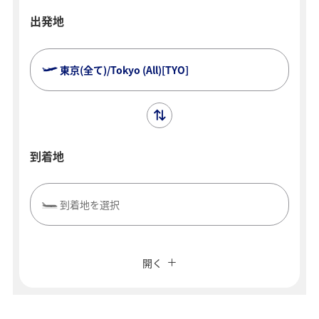
出発地
東京(全て)/Tokyo (All)[TYO]
到着地
到着地を選択
複数都市で検索
閉じる
エコノミークラス
開く
往復で異なるクラスで検索
運賃タイプ指定なし
ご利用条件