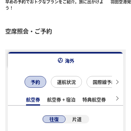
早めの予約でおトクなプランをご紹介。旅に出かけよ
羽田空港発
う！
空席照会・ご予約
海外
予約
運航状況
国際線予約確認
航空券
航空券 + 宿泊
特典航空券
ホテル
往復
片道