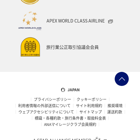
時間帯指定なし
APEX WORLD CLASS AIRLINE
経由地および乗り継ぎ所要時間を追加する
旅行業公正取引協議会会員
1人
プロモーションコードについて
JAPAN
前後3日の運賃を検索
プライバシーポリシー
クッキーポリシー
利用者情報の外部送信について
サイト利用規約
推奨環境
・表示金額は選択いただいた条件でのもっともおトクな運賃となり
ウェブアクセシビリティについて
サイトマップ
運送約款
ます。
標識・各種約款・旅行条件書・取扱料金表
・表示金額と空席状況は最新ではない場合があります。[検索する]
ANAマイレージクラブ会員規約
ボタンより最新の空席照会結果をご確認ください。
・「＊」は現在金額が確認できない都市・日付となります。空席照
会結果画面にて最新の情報をご確認ください。