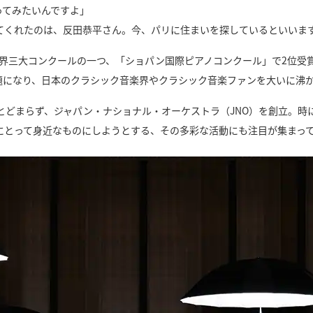
ってみたいんですよ」
てくれたのは、反田恭平さん。今、パリに住まいを探しているといいま
世界三大コンクールの一つ、「ショパン国際ピアノコンクール」で2位
話題になり、日本のクラシック音楽界やクラシック音楽ファンを大いに沸
とどまらず、ジャパン・ナショナル・オーケストラ（JNO）を創立。時
にとって身近なものにしようとする、その多彩な活動にも注目が集まっ