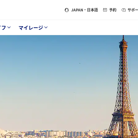
JAPAN
・日本語
予約
サポ
イフ
マイレージ