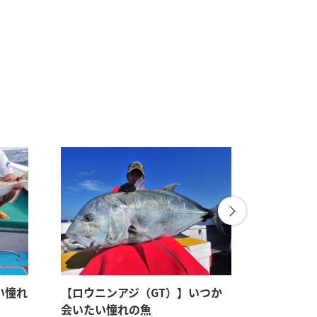
い憧れ
【ロウニンアジ（GT）】いつか
【沖縄県
会いたい憧れの魚
島】南海