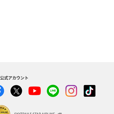
ゴ礁の海
S公式アカウント